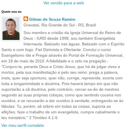
Ver versão para a web
Quem sou eu
Gilmar de Souza Ramiro
Gravataí, Rio Grande do Sul - RS, Brazil
Sou membro e cristão da Igreja Universal do Reino de
Deus - IURD desde 1998, sou também Evangelista
Internauta. Batizado nas águas. Batizado com o Espírito
Santo e com fogo. Fiel Dizimista e Ofertante. Conclui o curso
Evangelismo Ide e Pregai através do Portal de Formação Universal,
em 18 de maio de 2010. A fidelidade e o zelo na pregação -
"Conjuro-te, perante Deus e Cristo Jesus, que há de julgar vivos e
mortos, pela sua manifestação e pelo seu reino: prega a palavra,
insta, quer seja oportuno, quer não, corrige, repreende, exorta com
toda a longanimidade e doutrina. Pois haverá tempo em que não
suportarão a sã doutrina; pelo contrário, cercar-se-ão de mestres
segundo as suas próprias cobiças, como que sentindo coceira nos
ouvidos; e se recusarão a dar ouvidos à verdade, entregando-se ás
fábulas. Tu, porém, sê sóbrio em todas as coisas, suporta as
aflições, faze o trabalho de um evangelista, cumpre cabalmente o
teu ministério." 2 Timóteo 4.1-5
Ver meu perfil completo