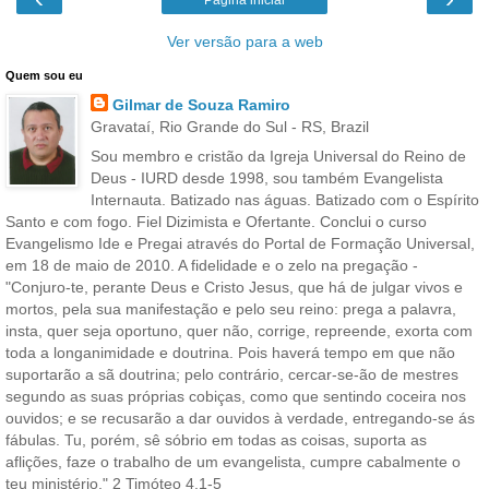
Ver versão para a web
Quem sou eu
Gilmar de Souza Ramiro
Gravataí, Rio Grande do Sul - RS, Brazil
Sou membro e cristão da Igreja Universal do Reino de
Deus - IURD desde 1998, sou também Evangelista
Internauta. Batizado nas águas. Batizado com o Espírito
Santo e com fogo. Fiel Dizimista e Ofertante. Conclui o curso
Evangelismo Ide e Pregai através do Portal de Formação Universal,
em 18 de maio de 2010. A fidelidade e o zelo na pregação -
"Conjuro-te, perante Deus e Cristo Jesus, que há de julgar vivos e
mortos, pela sua manifestação e pelo seu reino: prega a palavra,
insta, quer seja oportuno, quer não, corrige, repreende, exorta com
toda a longanimidade e doutrina. Pois haverá tempo em que não
suportarão a sã doutrina; pelo contrário, cercar-se-ão de mestres
segundo as suas próprias cobiças, como que sentindo coceira nos
ouvidos; e se recusarão a dar ouvidos à verdade, entregando-se ás
fábulas. Tu, porém, sê sóbrio em todas as coisas, suporta as
aflições, faze o trabalho de um evangelista, cumpre cabalmente o
teu ministério." 2 Timóteo 4.1-5