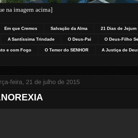
que na imagem acima]
Em que Cremos
Salvação da Alma
21 Dias de Jejum 
A Santíssima Trindade
O Deus-Pai
O Deus-Filho S
nto e com Fogo
O Temor do SENHOR
A Justiça de Deu
rça-feira, 21 de julho de 2015
ANOREXIA