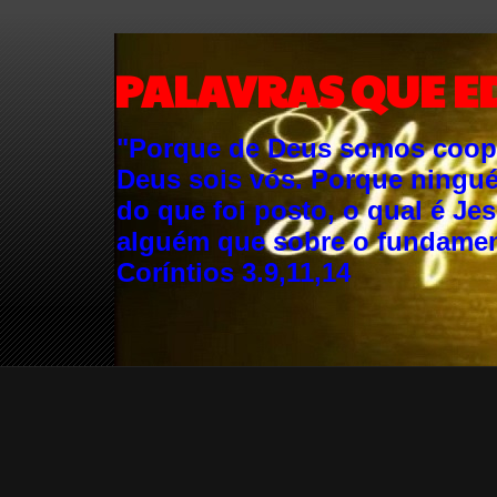
PALAVRAS QUE E
"Porque de Deus somos cooper
Deus sois vós. Porque ningu
do que foi posto, o qual é Je
alguém que sobre o fundament
Coríntios 3.9,11,14