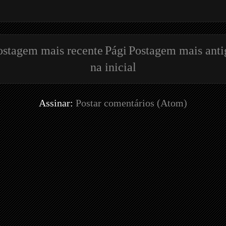
ostagem mais recente
Pági
Postagem mais anti
na inicial
Assinar:
Postar comentários (Atom)