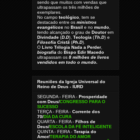
sendo que muitos com vendas que
ultrapassam os três milhões de
exemplares.
No campo
teológico
, tem se
destacado entre os
ministros
evangélicos
no
Brasil
e no
mundo
,
tendo alcançado o grau de
Doutor
em
Divindade
(
D.D
),
Teologia
(
Th.D
) e
Filosofia Cristã
(
Ph.D
).
O
Livro
Trilogia Nada a Perder
,
biografia
do
Bispo Edir Macedo
ultrapassam os
8
milhões de livros
vendidos em todo o mundo.
Reuniões da Igreja Universal do
Reino de Deus - IURD
SEGUNDA - FEIRA -
Prosperidade
com Deus/
CONGRESSO PARA O
SUCESSO
TERÇA - FEIRA -
Corrente dos
70
/
DIA DA CURA
QUARTA - FEIRA -
Filhos de
Deus
/
ESCOLA DA FÉ INTELIGENTE
QUINTA - FEIRA -
Terapia do
Amor
/
TERAPIA DO AMOR