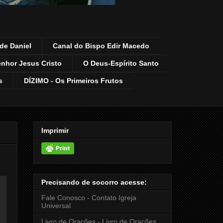
de Daniel
Canal do Bispo Edir Macedo
enhor Jesus Cristo
O Deus-Espírito Santo
s
DÍZIMO - Os Primeiros Frutos
Imprimir
Precisando de socorro acesse:
Fale Conosco - Contato Igreja
Universal
Livro de Orações - Livro de Orações