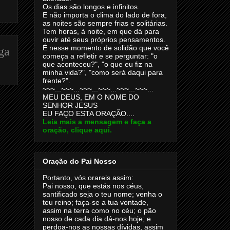
Os dias são longos e infinitos.
E não importa o clima do lado de fora,
as noites são sempre frias e solitárias.
Tem horas, à noite, em que dá para
ouvir até seus próprios pensamentos.
É nesse momento de solidão que você
ga
começa a refletir e se perguntar: "o
que aconteceu?", "o que eu fiz na
minha vida?", "como será daqui para
frente?".
~~~...~~~...~~~...~~~...~~~...~~~...
MEU DEUS, EM O NOME DO
SENHOR JESUS
EU FAÇO ESTA ORAÇÃO....
Leia mais a mensagem e faça a
oração, clique aqui.
Oração do Pai Nosso
Portanto, vós orareis assim:
Pai nosso, que estás nos céus,
santificado seja o teu nome; venha o
teu reino; faça-se a tua vontade,
assim na terra como no céu; o pão
nosso de cada dia dá-nos hoje; e
perdoa-nos as nossas dívidas, assim