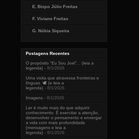
E. Bispo Júlio Freitas
F. Viviane Freitas
G. Núbia Siqueira
Postagens Recentes
O propósito "Eu Sou Joel"... (leia a
legenda)
- 8/1/2026
Uma visita que atravessa fronteiras e
línguas. 🕊️ (e leia a
legenda)
- 8/1/2026
Imagens
- 8/1/2026
Ler é muito mais do que adquirir
conhecimento. É exercitar a atenção,
desenvolver o pensamento e enxergar
a vida com mais profundidade.
(mensagens e leia a
legenda)
- 8/1/2026