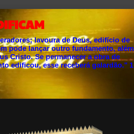
DIFICAM
adores; lavoura de Deus, edifício de
ém pode lançar outro fundamento, além
sus Cristo. Se permanecer a obra de
o edificou, esse receberá galardão." 1