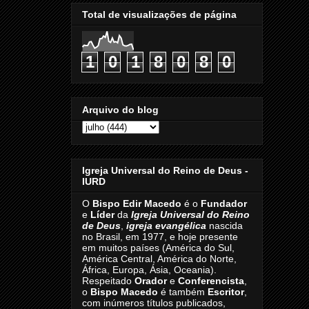
Total de visualizações de página
1
0
1
8
0
8
0
Arquivo do blog
Igreja Universal do Reino de Deus -
IURD
O
Bispo Edir Macedo
é o
Fundador
e
Líder
da
Igreja Universal do Reino
de Deus
,
igreja evangélica
nascida
no Brasil, em 1977, e hoje presente
em muitos países (América do Sul,
América Central, América do Norte,
África, Europa, Ásia, Oceania).
Respeitado
Orador
e
Conferencista
,
o
Bispo Macedo
é também
Escritor
,
com inúmeros títulos publicados,