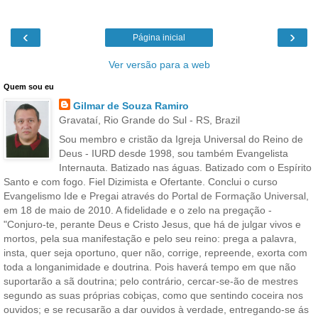
‹
›
Página inicial
Ver versão para a web
Quem sou eu
Gilmar de Souza Ramiro
Gravataí, Rio Grande do Sul - RS, Brazil
Sou membro e cristão da Igreja Universal do Reino de
Deus - IURD desde 1998, sou também Evangelista
Internauta. Batizado nas águas. Batizado com o Espírito
Santo e com fogo. Fiel Dizimista e Ofertante. Conclui o curso
Evangelismo Ide e Pregai através do Portal de Formação Universal,
em 18 de maio de 2010. A fidelidade e o zelo na pregação -
"Conjuro-te, perante Deus e Cristo Jesus, que há de julgar vivos e
mortos, pela sua manifestação e pelo seu reino: prega a palavra,
insta, quer seja oportuno, quer não, corrige, repreende, exorta com
toda a longanimidade e doutrina. Pois haverá tempo em que não
suportarão a sã doutrina; pelo contrário, cercar-se-ão de mestres
segundo as suas próprias cobiças, como que sentindo coceira nos
ouvidos; e se recusarão a dar ouvidos à verdade, entregando-se ás