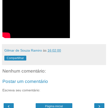
Gilmar de Souza Ramiro
às
16:02:00
Compartilhar
Nenhum comentário:
Postar um comentário
Escreva seu comentário:
‹
›
Página inicial