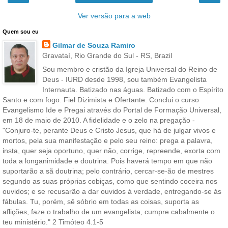
Ver versão para a web
Quem sou eu
Gilmar de Souza Ramiro
Gravataí, Rio Grande do Sul - RS, Brazil
Sou membro e cristão da Igreja Universal do Reino de
Deus - IURD desde 1998, sou também Evangelista
Internauta. Batizado nas águas. Batizado com o Espírito
Santo e com fogo. Fiel Dizimista e Ofertante. Conclui o curso
Evangelismo Ide e Pregai através do Portal de Formação Universal,
em 18 de maio de 2010. A fidelidade e o zelo na pregação -
"Conjuro-te, perante Deus e Cristo Jesus, que há de julgar vivos e
mortos, pela sua manifestação e pelo seu reino: prega a palavra,
insta, quer seja oportuno, quer não, corrige, repreende, exorta com
toda a longanimidade e doutrina. Pois haverá tempo em que não
suportarão a sã doutrina; pelo contrário, cercar-se-ão de mestres
segundo as suas próprias cobiças, como que sentindo coceira nos
ouvidos; e se recusarão a dar ouvidos à verdade, entregando-se ás
fábulas. Tu, porém, sê sóbrio em todas as coisas, suporta as
aflições, faze o trabalho de um evangelista, cumpre cabalmente o
teu ministério." 2 Timóteo 4.1-5