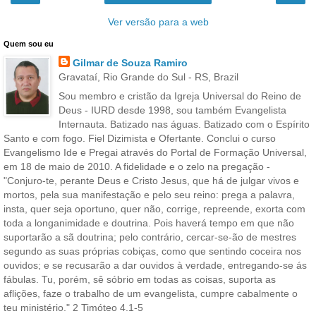
Ver versão para a web
Quem sou eu
Gilmar de Souza Ramiro
Gravataí, Rio Grande do Sul - RS, Brazil
Sou membro e cristão da Igreja Universal do Reino de
Deus - IURD desde 1998, sou também Evangelista
Internauta. Batizado nas águas. Batizado com o Espírito
Santo e com fogo. Fiel Dizimista e Ofertante. Conclui o curso
Evangelismo Ide e Pregai através do Portal de Formação Universal,
em 18 de maio de 2010. A fidelidade e o zelo na pregação -
"Conjuro-te, perante Deus e Cristo Jesus, que há de julgar vivos e
mortos, pela sua manifestação e pelo seu reino: prega a palavra,
insta, quer seja oportuno, quer não, corrige, repreende, exorta com
toda a longanimidade e doutrina. Pois haverá tempo em que não
suportarão a sã doutrina; pelo contrário, cercar-se-ão de mestres
segundo as suas próprias cobiças, como que sentindo coceira nos
ouvidos; e se recusarão a dar ouvidos à verdade, entregando-se ás
fábulas. Tu, porém, sê sóbrio em todas as coisas, suporta as
aflições, faze o trabalho de um evangelista, cumpre cabalmente o
teu ministério." 2 Timóteo 4.1-5