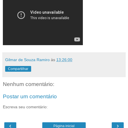
Gilmar de Souza Ramiro
às
13:26:00
Compartilhar
Nenhum comentário:
Postar um comentário
Escreva seu comentário:
‹
›
Página inicial