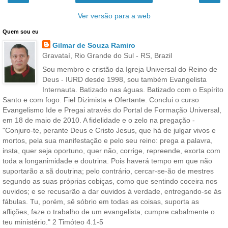
Ver versão para a web
Quem sou eu
Gilmar de Souza Ramiro
Gravataí, Rio Grande do Sul - RS, Brazil
Sou membro e cristão da Igreja Universal do Reino de
Deus - IURD desde 1998, sou também Evangelista
Internauta. Batizado nas águas. Batizado com o Espírito
Santo e com fogo. Fiel Dizimista e Ofertante. Conclui o curso
Evangelismo Ide e Pregai através do Portal de Formação Universal,
em 18 de maio de 2010. A fidelidade e o zelo na pregação -
"Conjuro-te, perante Deus e Cristo Jesus, que há de julgar vivos e
mortos, pela sua manifestação e pelo seu reino: prega a palavra,
insta, quer seja oportuno, quer não, corrige, repreende, exorta com
toda a longanimidade e doutrina. Pois haverá tempo em que não
suportarão a sã doutrina; pelo contrário, cercar-se-ão de mestres
segundo as suas próprias cobiças, como que sentindo coceira nos
ouvidos; e se recusarão a dar ouvidos à verdade, entregando-se ás
fábulas. Tu, porém, sê sóbrio em todas as coisas, suporta as
aflições, faze o trabalho de um evangelista, cumpre cabalmente o
teu ministério." 2 Timóteo 4.1-5