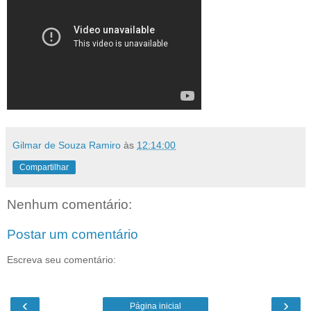
Gilmar de Souza Ramiro
às
12:14:00
Compartilhar
Nenhum comentário:
Postar um comentário
Escreva seu comentário:
‹
›
Página inicial