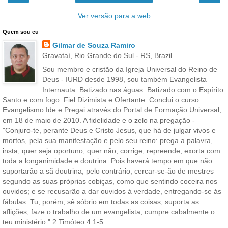
Ver versão para a web
Quem sou eu
Gilmar de Souza Ramiro
Gravataí, Rio Grande do Sul - RS, Brazil
Sou membro e cristão da Igreja Universal do Reino de
Deus - IURD desde 1998, sou também Evangelista
Internauta. Batizado nas águas. Batizado com o Espírito
Santo e com fogo. Fiel Dizimista e Ofertante. Conclui o curso
Evangelismo Ide e Pregai através do Portal de Formação Universal,
em 18 de maio de 2010. A fidelidade e o zelo na pregação -
"Conjuro-te, perante Deus e Cristo Jesus, que há de julgar vivos e
mortos, pela sua manifestação e pelo seu reino: prega a palavra,
insta, quer seja oportuno, quer não, corrige, repreende, exorta com
toda a longanimidade e doutrina. Pois haverá tempo em que não
suportarão a sã doutrina; pelo contrário, cercar-se-ão de mestres
segundo as suas próprias cobiças, como que sentindo coceira nos
ouvidos; e se recusarão a dar ouvidos à verdade, entregando-se ás
fábulas. Tu, porém, sê sóbrio em todas as coisas, suporta as
aflições, faze o trabalho de um evangelista, cumpre cabalmente o
teu ministério." 2 Timóteo 4.1-5