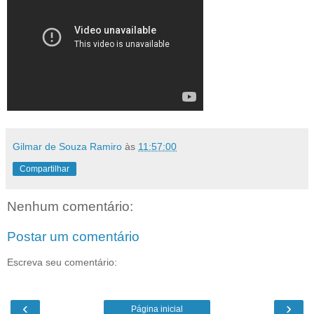
Gilmar de Souza Ramiro
às
11:57:00
Compartilhar
Nenhum comentário:
Postar um comentário
Escreva seu comentário:
‹
›
Página inicial