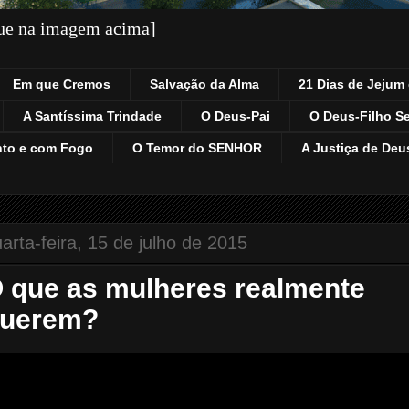
que na imagem acima]
Em que Cremos
Salvação da Alma
21 Dias de Jejum 
A Santíssima Trindade
O Deus-Pai
O Deus-Filho S
nto e com Fogo
O Temor do SENHOR
A Justiça de Deu
arta-feira, 15 de julho de 2015
 que as mulheres realmente
uerem?