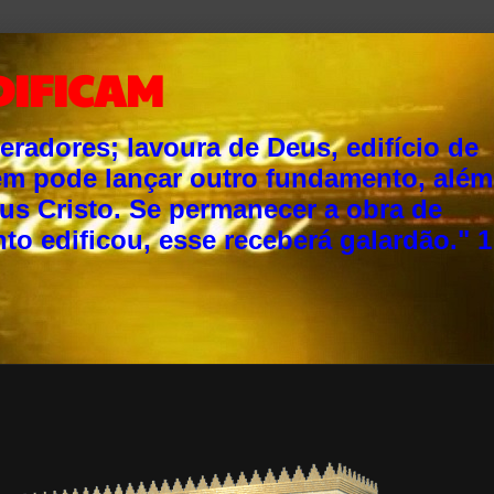
DIFICAM
adores; lavoura de Deus, edifício de
ém pode lançar outro fundamento, além
sus Cristo. Se permanecer a obra de
o edificou, esse receberá galardão." 1