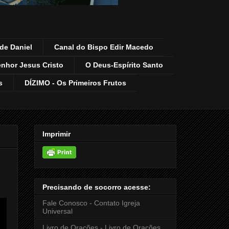
de Daniel
Canal do Bispo Edir Macedo
enhor Jesus Cristo
O Deus-Espírito Santo
s
DÍZIMO - Os Primeiros Frutos
Imprimir
Precisando de socorro acesse:
Fale Conosco - Contato Igreja
Universal
Livro de Orações - Livro de Orações