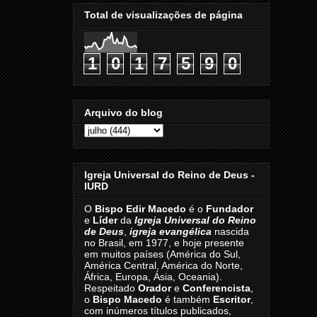
Total de visualizações de página
1
0
1
7
5
9
0
Arquivo do blog
Igreja Universal do Reino de Deus -
IURD
O
Bispo Edir Macedo
é o
Fundador
e
Líder
da
Igreja Universal do Reino
de Deus
,
igreja evangélica
nascida
no Brasil, em 1977, e hoje presente
em muitos países (América do Sul,
América Central, América do Norte,
África, Europa, Ásia, Oceania).
Respeitado
Orador
e
Conferencista
,
o
Bispo Macedo
é também
Escritor
,
com inúmeros títulos publicados,