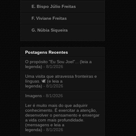
E. Bispo Júlio Freitas
F. Viviane Freitas
G. Núbia Siqueira
Postagens Recentes
O propósito "Eu Sou Joel"... (leia a
legenda)
- 8/1/2026
Uma visita que atravessa fronteiras e
línguas. 🕊️ (e leia a
legenda)
- 8/1/2026
Imagens
- 8/1/2026
Ler é muito mais do que adquirir
conhecimento. É exercitar a atenção,
desenvolver o pensamento e enxergar
a vida com mais profundidade.
(mensagens e leia a
legenda)
- 8/1/2026