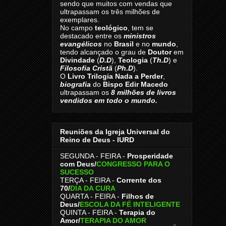
sendo que muitos com vendas que
ultrapassam os três milhões de
exemplares.
No campo
teológico
, tem se
destacado entre os
ministros
evangélicos
no
Brasil
e no
mundo
,
tendo alcançado o grau de
Doutor
em
Divindade
(
D.D
),
Teologia
(
Th.D
) e
Filosofia Cristã
(
Ph.D
).
O
Livro
Trilogia Nada a Perder
,
biografia
do
Bispo Edir Macedo
ultrapassam os
8
milhões de livros
vendidos em todo o mundo.
Reuniões da Igreja Universal do
Reino de Deus - IURD
SEGUNDA - FEIRA -
Prosperidade
com Deus/
CONGRESSO PARA O
SUCESSO
TERÇA - FEIRA -
Corrente dos
70
/
DIA DA CURA
QUARTA - FEIRA -
Filhos de
Deus
/
ESCOLA DA FÉ INTELIGENTE
QUINTA - FEIRA -
Terapia do
Amor
/
TERAPIA DO AMOR