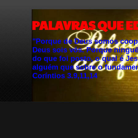
PALAVRAS QUE E
"Porque de Deus somos cooper
Deus sois vós. Porque ningu
do que foi posto, o qual é Je
alguém que sobre o fundament
Coríntios 3.9,11,14