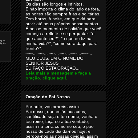
Os dias são longos e infinitos.
E não importa o clima do lado de fora,
as noites são sempre frias e solitárias.
Tem horas, à noite, em que dá para
ouvir até seus próprios pensamentos.
É nesse momento de solidão que você
começa a refletir e se perguntar: "o
que aconteceu?", "o que eu fiz na
ga
minha vida?", "como será daqui para
frente?".
~~~...~~~...~~~...~~~...~~~...~~~...
MEU DEUS, EM O NOME DO
SENHOR JESUS
EU FAÇO ESTA ORAÇÃO....
Leia mais a mensagem e faça a
oração, clique aqui.
Oração do Pai Nosso
Portanto, vós orareis assim:
Pai nosso, que estás nos céus,
santificado seja o teu nome; venha o
teu reino; faça-se a tua vontade,
assim na terra como no céu; o pão
nosso de cada dia dá-nos hoje; e
perdoa-nos as nossas dívidas, assim