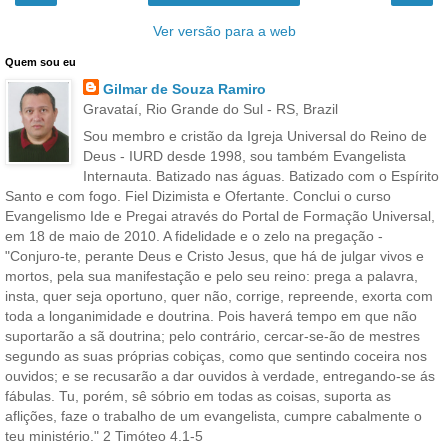
Ver versão para a web
Quem sou eu
Gilmar de Souza Ramiro
Gravataí, Rio Grande do Sul - RS, Brazil
Sou membro e cristão da Igreja Universal do Reino de
Deus - IURD desde 1998, sou também Evangelista
Internauta. Batizado nas águas. Batizado com o Espírito
Santo e com fogo. Fiel Dizimista e Ofertante. Conclui o curso
Evangelismo Ide e Pregai através do Portal de Formação Universal,
em 18 de maio de 2010. A fidelidade e o zelo na pregação -
"Conjuro-te, perante Deus e Cristo Jesus, que há de julgar vivos e
mortos, pela sua manifestação e pelo seu reino: prega a palavra,
insta, quer seja oportuno, quer não, corrige, repreende, exorta com
toda a longanimidade e doutrina. Pois haverá tempo em que não
suportarão a sã doutrina; pelo contrário, cercar-se-ão de mestres
segundo as suas próprias cobiças, como que sentindo coceira nos
ouvidos; e se recusarão a dar ouvidos à verdade, entregando-se ás
fábulas. Tu, porém, sê sóbrio em todas as coisas, suporta as
aflições, faze o trabalho de um evangelista, cumpre cabalmente o
teu ministério." 2 Timóteo 4.1-5