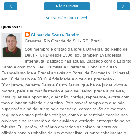
‹
›
Página inicial
Ver versão para a web
Quem sou eu
Gilmar de Souza Ramiro
Gravataí, Rio Grande do Sul - RS, Brazil
Sou membro e cristão da Igreja Universal do Reino de
Deus - IURD desde 1998, sou também Evangelista
Internauta. Batizado nas águas. Batizado com o Espírito
Santo e com fogo. Fiel Dizimista e Ofertante. Conclui o curso
Evangelismo Ide e Pregai através do Portal de Formação Universal,
em 18 de maio de 2010. A fidelidade e o zelo na pregação -
"Conjuro-te, perante Deus e Cristo Jesus, que há de julgar vivos e
mortos, pela sua manifestação e pelo seu reino: prega a palavra,
insta, quer seja oportuno, quer não, corrige, repreende, exorta com
toda a longanimidade e doutrina. Pois haverá tempo em que não
suportarão a sã doutrina; pelo contrário, cercar-se-ão de mestres
segundo as suas próprias cobiças, como que sentindo coceira nos
ouvidos; e se recusarão a dar ouvidos à verdade, entregando-se ás
fábulas. Tu, porém, sê sóbrio em todas as coisas, suporta as
aflições, faze o trabalho de um evangelista, cumpre cabalmente o