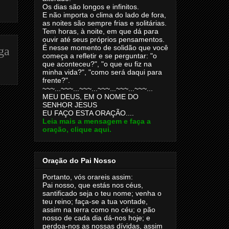
Os dias são longos e infinitos.
E não importa o clima do lado de fora,
as noites são sempre frias e solitárias.
Tem horas, à noite, em que dá para
ouvir até seus próprios pensamentos.
É nesse momento de solidão que você
ga
começa a refletir e se perguntar: "o
que aconteceu?", "o que eu fiz na
minha vida?", "como será daqui para
frente?".
~~~...~~~...~~~...~~~...~~~...~~~...
MEU DEUS, EM O NOME DO
SENHOR JESUS
EU FAÇO ESTA ORAÇÃO....
Leia mais a mensagem e faça a
oração, clique aqui.
Oração do Pai Nosso
Portanto, vós orareis assim:
Pai nosso, que estás nos céus,
santificado seja o teu nome; venha o
teu reino; faça-se a tua vontade,
assim na terra como no céu; o pão
nosso de cada dia dá-nos hoje; e
perdoa-nos as nossas dívidas, assim