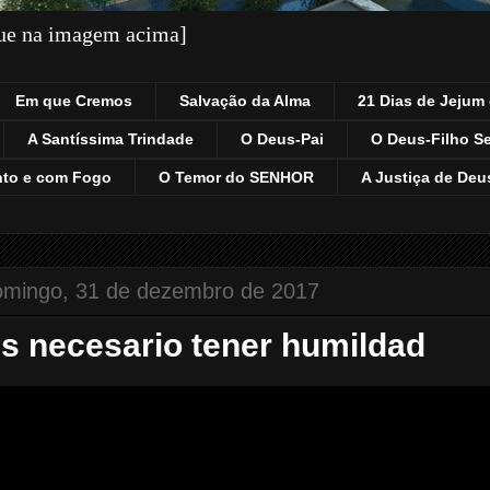
que na imagem acima]
Em que Cremos
Salvação da Alma
21 Dias de Jejum 
A Santíssima Trindade
O Deus-Pai
O Deus-Filho S
nto e com Fogo
O Temor do SENHOR
A Justiça de Deu
omingo, 31 de dezembro de 2017
s necesario tener humildad