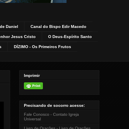
de Daniel
Canal do Bispo Edir Macedo
enhor Jesus Cristo
O Deus-Espírito Santo
s
DÍZIMO - Os Primeiros Frutos
Imprimir
Precisando de socorro acesse:
Fale Conosco - Contato Igreja
Universal
Livro de Orações - Livro de Orações