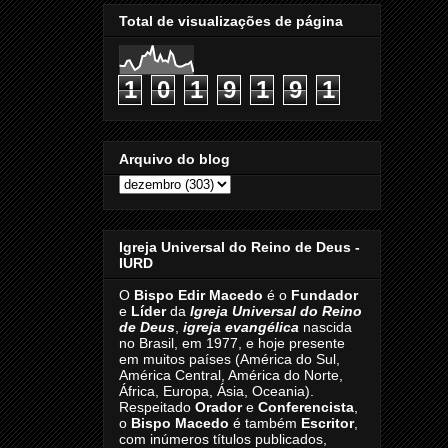
Total de visualizações de página
1
0
1
9
1
9
1
Arquivo do blog
Igreja Universal do Reino de Deus -
IURD
O
Bispo Edir Macedo
é o
Fundador
e
Líder
da
Igreja Universal do Reino
de Deus
,
igreja evangélica
nascida
no Brasil, em 1977, e hoje presente
em muitos países (América do Sul,
América Central, América do Norte,
África, Europa, Ásia, Oceania).
Respeitado
Orador
e
Conferencista
,
o
Bispo Macedo
é também
Escritor
,
com inúmeros títulos publicados,