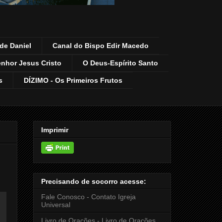
de Daniel
Canal do Bispo Edir Macedo
enhor Jesus Cristo
O Deus-Espírito Santo
s
DÍZIMO - Os Primeiros Frutos
Imprimir
Precisando de socorro acesse:
Fale Conosco - Contato Igreja
Universal
Livro de Orações - Livro de Orações