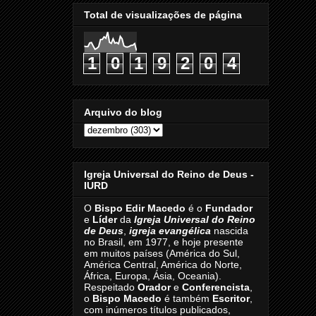
Total de visualizações de página
1
0
1
9
2
0
4
Arquivo do blog
Igreja Universal do Reino de Deus -
IURD
O
Bispo Edir Macedo
é o
Fundador
e
Líder
da
Igreja Universal do Reino
de Deus
,
igreja evangélica
nascida
no Brasil, em 1977, e hoje presente
em muitos países (América do Sul,
América Central, América do Norte,
África, Europa, Ásia, Oceania).
Respeitado
Orador
e
Conferencista
,
o
Bispo Macedo
é também
Escritor
,
com inúmeros títulos publicados,