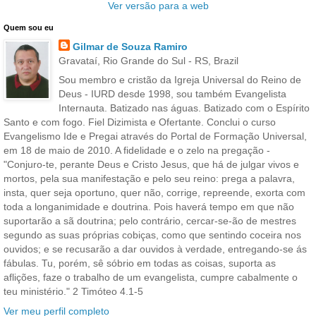
Ver versão para a web
Quem sou eu
Gilmar de Souza Ramiro
Gravataí, Rio Grande do Sul - RS, Brazil
Sou membro e cristão da Igreja Universal do Reino de
Deus - IURD desde 1998, sou também Evangelista
Internauta. Batizado nas águas. Batizado com o Espírito
Santo e com fogo. Fiel Dizimista e Ofertante. Conclui o curso
Evangelismo Ide e Pregai através do Portal de Formação Universal,
em 18 de maio de 2010. A fidelidade e o zelo na pregação -
"Conjuro-te, perante Deus e Cristo Jesus, que há de julgar vivos e
mortos, pela sua manifestação e pelo seu reino: prega a palavra,
insta, quer seja oportuno, quer não, corrige, repreende, exorta com
toda a longanimidade e doutrina. Pois haverá tempo em que não
suportarão a sã doutrina; pelo contrário, cercar-se-ão de mestres
segundo as suas próprias cobiças, como que sentindo coceira nos
ouvidos; e se recusarão a dar ouvidos à verdade, entregando-se ás
fábulas. Tu, porém, sê sóbrio em todas as coisas, suporta as
aflições, faze o trabalho de um evangelista, cumpre cabalmente o
teu ministério." 2 Timóteo 4.1-5
Ver meu perfil completo