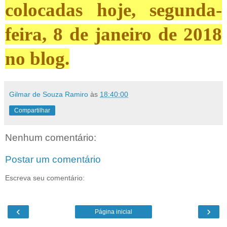
colocadas hoje, segunda-
feira, 8 de janeiro de 2018
no blog.
Gilmar de Souza Ramiro
às
18:40:00
Compartilhar
Nenhum comentário:
Postar um comentário
Escreva seu comentário:
‹
›
Página inicial