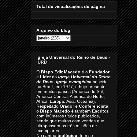
Total de visualizações de página
Arquivo do blog
Igreja Universal do Reino de Deus -
IURD
O
Bispo Edir Macedo
é o
Fundador
e
Líder
da
Igreja Universal do Reino
de Deus
,
igreja evangélica
nascida
no Brasil, em 1977, e hoje presente
em muitos países (América do Sul,
América Central, América do Norte,
África, Europa, Ásia, Oceania).
Respeitado
Orador
e
Conferencista
,
o
Bispo Macedo
é também
Escritor
,
com inúmeros títulos publicados,
sendo que muitos com vendas que
ultrapassam os três milhões de
exemplares.
No campo
teológico
, tem se