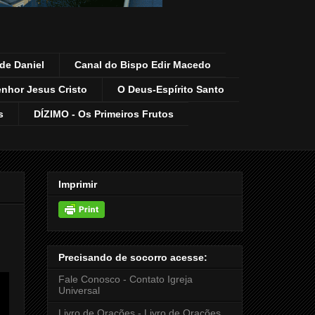
de Daniel
Canal do Bispo Edir Macedo
enhor Jesus Cristo
O Deus-Espírito Santo
s
DÍZIMO - Os Primeiros Frutos
Imprimir
Precisando de socorro acesse:
Fale Conosco - Contato Igreja
Universal
Livro de Orações - Livro de Orações