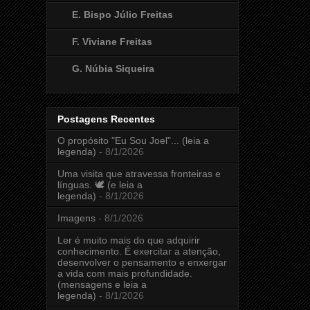
E. Bispo Júlio Freitas
F. Viviane Freitas
G. Núbia Siqueira
Postagens Recentes
O propósito "Eu Sou Joel"... (leia a
legenda)
- 8/1/2026
Uma visita que atravessa fronteiras e
línguas. 🕊️ (e leia a
legenda)
- 8/1/2026
Imagens
- 8/1/2026
Ler é muito mais do que adquirir
conhecimento. É exercitar a atenção,
desenvolver o pensamento e enxergar
a vida com mais profundidade.
(mensagens e leia a
legenda)
- 8/1/2026