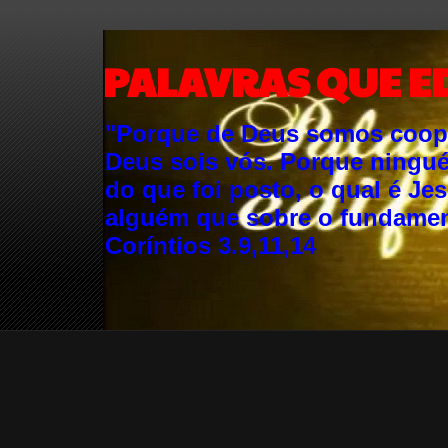
PALAVRAS QUE E
"Porque de Deus somos cooper
Deus sois vós. Porque ningu
do que foi posto, o qual é Je
alguém que sobre o fundament
Coríntios 3.9,11,14