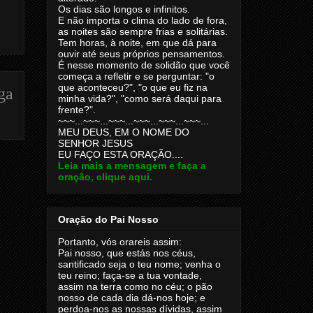
Os dias são longos e infinitos.
E não importa o clima do lado de fora,
as noites são sempre frias e solitárias.
Tem horas, à noite, em que dá para
ouvir até seus próprios pensamentos.
É nesse momento de solidão que você
começa a refletir e se perguntar: "o
que aconteceu?", "o que eu fiz na
ga
minha vida?", "como será daqui para
frente?".
~~~...~~~...~~~...~~~...~~~...~~~...
MEU DEUS, EM O NOME DO
SENHOR JESUS
EU FAÇO ESTA ORAÇÃO....
Leia mais a mensagem e faça a
oração, clique aqui.
Oração do Pai Nosso
Portanto, vós orareis assim:
Pai nosso, que estás nos céus,
santificado seja o teu nome; venha o
teu reino; faça-se a tua vontade,
assim na terra como no céu; o pão
nosso de cada dia dá-nos hoje; e
perdoa-nos as nossas dívidas, assim