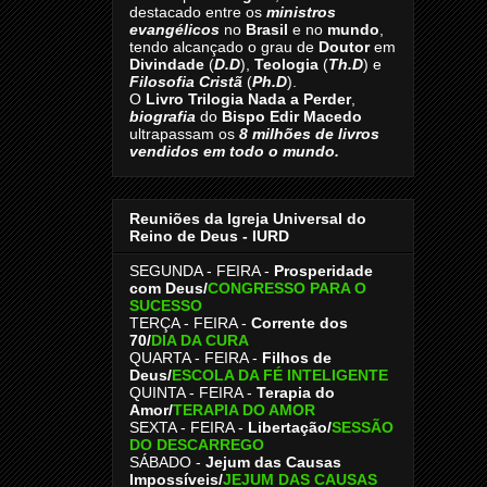
destacado entre os
ministros
evangélicos
no
Brasil
e no
mundo
,
tendo alcançado o grau de
Doutor
em
Divindade
(
D.D
),
Teologia
(
Th.D
) e
Filosofia Cristã
(
Ph.D
).
O
Livro
Trilogia Nada a Perder
,
biografia
do
Bispo Edir Macedo
ultrapassam os
8
milhões de livros
vendidos em todo o mundo.
Reuniões da Igreja Universal do
Reino de Deus - IURD
SEGUNDA - FEIRA -
Prosperidade
com Deus/
CONGRESSO PARA O
SUCESSO
TERÇA - FEIRA -
Corrente dos
70
/
DIA DA CURA
QUARTA - FEIRA -
Filhos de
Deus
/
ESCOLA DA FÉ INTELIGENTE
QUINTA - FEIRA -
Terapia do
Amor
/
TERAPIA DO AMOR
SEXTA - FEIRA -
Libertação
/
SESSÃO
DO DESCARREGO
SÁBADO -
Jejum das Causas
Impossíveis
/
JEJUM DAS CAUSAS