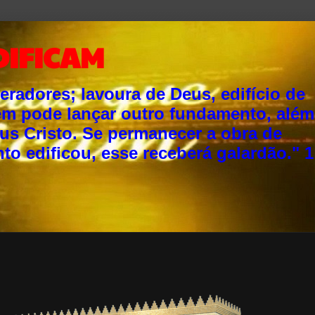
DIFICAM
adores; lavoura de Deus, edifício de
ém pode lançar outro fundamento, além
sus Cristo. Se permanecer a obra de
o edificou, esse receberá galardão." 1