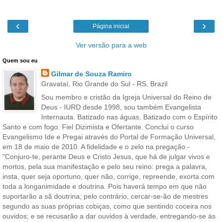
‹
›
Página inicial
Ver versão para a web
Quem sou eu
Gilmar de Souza Ramiro
Gravataí, Rio Grande do Sul - RS, Brazil
Sou membro e cristão da Igreja Universal do Reino de
Deus - IURD desde 1998, sou também Evangelista
Internauta. Batizado nas águas. Batizado com o Espírito
Santo e com fogo. Fiel Dizimista e Ofertante. Conclui o curso
Evangelismo Ide e Pregai através do Portal de Formação Universal,
em 18 de maio de 2010. A fidelidade e o zelo na pregação -
"Conjuro-te, perante Deus e Cristo Jesus, que há de julgar vivos e
mortos, pela sua manifestação e pelo seu reino: prega a palavra,
insta, quer seja oportuno, quer não, corrige, repreende, exorta com
toda a longanimidade e doutrina. Pois haverá tempo em que não
suportarão a sã doutrina; pelo contrário, cercar-se-ão de mestres
segundo as suas próprias cobiças, como que sentindo coceira nos
ouvidos; e se recusarão a dar ouvidos à verdade, entregando-se ás