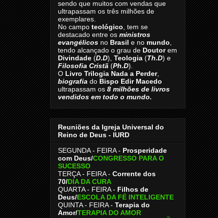
sendo que muitos com vendas que
ultrapassam os três milhões de
exemplares.
No campo
teológico
, tem se
destacado entre os
ministros
evangélicos
no
Brasil
e no
mundo
,
tendo alcançado o grau de
Doutor
em
Divindade
(
D.D
),
Teologia
(
Th.D
) e
Filosofia Cristã
(
Ph.D
).
O
Livro
Trilogia Nada a Perder
,
biografia
do
Bispo Edir Macedo
ultrapassam os
8
milhões de livros
vendidos em todo o mundo.
Reuniões da Igreja Universal do
Reino de Deus - IURD
SEGUNDA - FEIRA -
Prosperidade
com Deus/
CONGRESSO PARA O
SUCESSO
TERÇA - FEIRA -
Corrente dos
70
/
DIA DA CURA
QUARTA - FEIRA -
Filhos de
Deus
/
ESCOLA DA FÉ INTELIGENTE
QUINTA - FEIRA -
Terapia do
Amor
/
TERAPIA DO AMOR