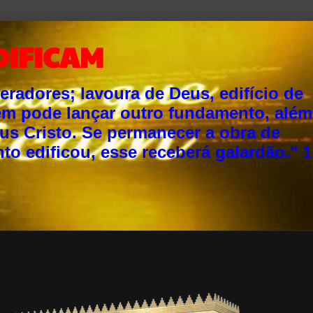
DIFICAM
adores; lavoura de Deus, edifício de
ém pode lançar outro fundamento, além
sus Cristo. Se permanecer a obra de
o edificou, esse receberá galardão." 1