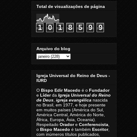
Total de visualizações de página
1
0
1
8
5
9
9
Arquivo do blog
Igreja Universal do Reino de Deus -
IURD
O
Bispo Edir Macedo
é o
Fundador
e
Líder
da
Igreja Universal do Reino
de Deus
,
igreja evangélica
nascida
no Brasil, em 1977, e hoje presente
em muitos países (América do Sul,
América Central, América do Norte,
África, Europa, Ásia, Oceania).
Respeitado
Orador
e
Conferencista
,
o
Bispo Macedo
é também
Escritor
,
com inúmeros títulos publicados,