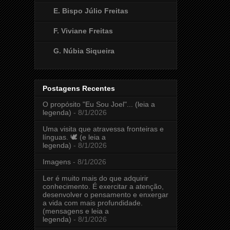
E. Bispo Júlio Freitas
F. Viviane Freitas
G. Núbia Siqueira
Postagens Recentes
O propósito "Eu Sou Joel"... (leia a
legenda)
- 8/1/2026
Uma visita que atravessa fronteiras e
línguas. 🕊️ (e leia a
legenda)
- 8/1/2026
Imagens
- 8/1/2026
Ler é muito mais do que adquirir
conhecimento. É exercitar a atenção,
desenvolver o pensamento e enxergar
a vida com mais profundidade.
(mensagens e leia a
legenda)
- 8/1/2026