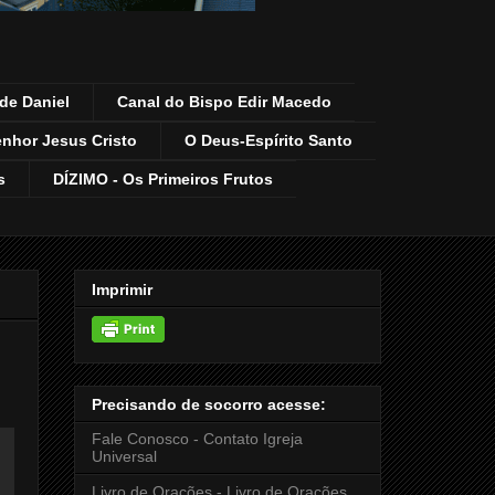
de Daniel
Canal do Bispo Edir Macedo
enhor Jesus Cristo
O Deus-Espírito Santo
s
DÍZIMO - Os Primeiros Frutos
Imprimir
Precisando de socorro acesse:
Fale Conosco - Contato Igreja
Universal
Livro de Orações - Livro de Orações