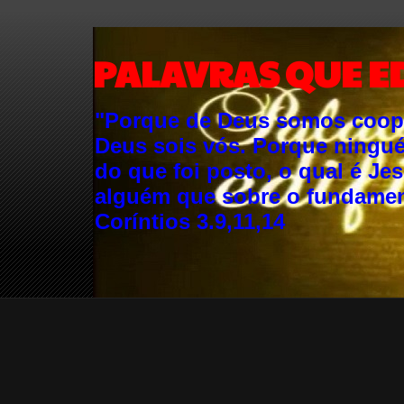
PALAVRAS QUE E
"Porque de Deus somos cooper
Deus sois vós. Porque ningu
do que foi posto, o qual é Je
alguém que sobre o fundament
Coríntios 3.9,11,14