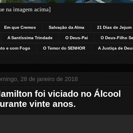
que na imagem acima]
Em que Cremos
Salvação da Alma
21 Dias de Jejum 
A Santíssima Trindade
O Deus-Pai
O Deus-Filho S
nto e com Fogo
O Temor do SENHOR
A Justiça de Deu
mingo, 28 de janeiro de 2018
amilton foi viciado no Álcool
urante vinte anos.