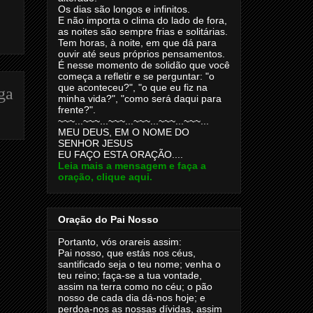
Os dias são longos e infinitos.
E não importa o clima do lado de fora,
as noites são sempre frias e solitárias.
Tem horas, à noite, em que dá para
ouvir até seus próprios pensamentos.
É nesse momento de solidão que você
começa a refletir e se perguntar: "o
que aconteceu?", "o que eu fiz na
ga
minha vida?", "como será daqui para
frente?".
~~~...~~~...~~~...~~~...~~~...~~~...
MEU DEUS, EM O NOME DO
SENHOR JESUS
EU FAÇO ESTA ORAÇÃO....
Leia mais a mensagem e faça a
oração, clique aqui.
Oração do Pai Nosso
Portanto, vós orareis assim:
Pai nosso, que estás nos céus,
santificado seja o teu nome; venha o
teu reino; faça-se a tua vontade,
assim na terra como no céu; o pão
nosso de cada dia dá-nos hoje; e
perdoa-nos as nossas dívidas, assim