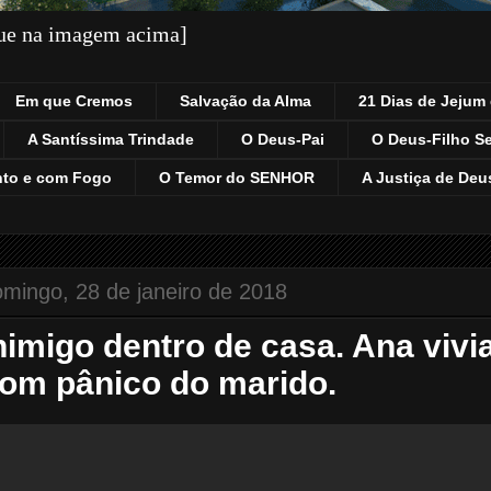
que na imagem acima]
Em que Cremos
Salvação da Alma
21 Dias de Jejum 
A Santíssima Trindade
O Deus-Pai
O Deus-Filho S
nto e com Fogo
O Temor do SENHOR
A Justiça de Deu
mingo, 28 de janeiro de 2018
nimigo dentro de casa. Ana vivi
om pânico do marido.