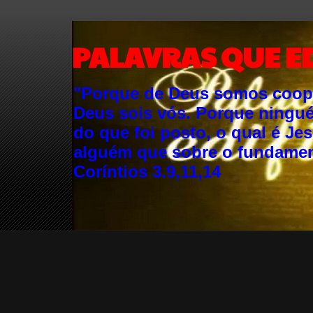
PALAVRAS QUE E
"Porque de Deus somos cooper
Deus sois vós. Porque ningu
do que foi posto, o qual é Je
alguém que sobre o fundament
Coríntios 3.9,11,14