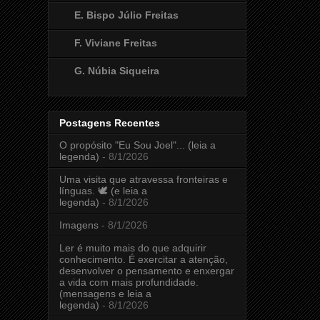
E. Bispo Júlio Freitas
F. Viviane Freitas
G. Núbia Siqueira
Postagens Recentes
O propósito "Eu Sou Joel"... (leia a
legenda)
- 8/1/2026
Uma visita que atravessa fronteiras e
línguas. 🕊️ (e leia a
legenda)
- 8/1/2026
Imagens
- 8/1/2026
Ler é muito mais do que adquirir
conhecimento. É exercitar a atenção,
desenvolver o pensamento e enxergar
a vida com mais profundidade.
(mensagens e leia a
legenda)
- 8/1/2026