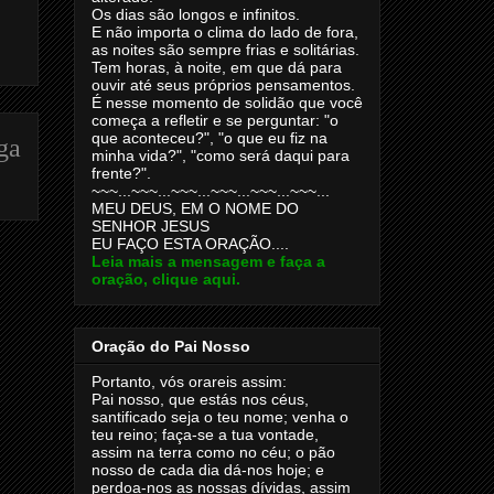
Os dias são longos e infinitos.
E não importa o clima do lado de fora,
as noites são sempre frias e solitárias.
Tem horas, à noite, em que dá para
ouvir até seus próprios pensamentos.
É nesse momento de solidão que você
começa a refletir e se perguntar: "o
que aconteceu?", "o que eu fiz na
ga
minha vida?", "como será daqui para
frente?".
~~~...~~~...~~~...~~~...~~~...~~~...
MEU DEUS, EM O NOME DO
SENHOR JESUS
EU FAÇO ESTA ORAÇÃO....
Leia mais a mensagem e faça a
oração, clique aqui.
Oração do Pai Nosso
Portanto, vós orareis assim:
Pai nosso, que estás nos céus,
santificado seja o teu nome; venha o
teu reino; faça-se a tua vontade,
assim na terra como no céu; o pão
nosso de cada dia dá-nos hoje; e
perdoa-nos as nossas dívidas, assim