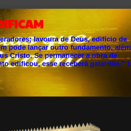
DIFICAM
adores; lavoura de Deus, edifício de
ém pode lançar outro fundamento, além
sus Cristo. Se permanecer a obra de
o edificou, esse receberá galardão." 1