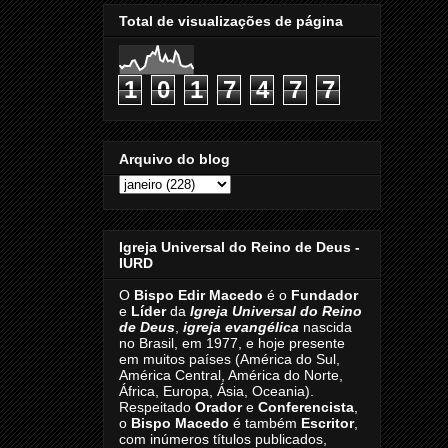
Total de visualizações de página
1
0
1
7
4
7
7
Arquivo do blog
Igreja Universal do Reino de Deus -
IURD
O
Bispo Edir Macedo
é o
Fundador
e
Líder
da
Igreja Universal do Reino
de Deus
,
igreja evangélica
nascida
no Brasil, em 1977, e hoje presente
em muitos países (América do Sul,
América Central, América do Norte,
África, Europa, Ásia, Oceania).
Respeitado
Orador
e
Conferencista
,
o
Bispo Macedo
é também
Escritor
,
com inúmeros títulos publicados,