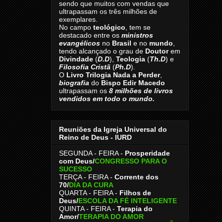
sendo que muitos com vendas que
ultrapassam os três milhões de
exemplares.
No campo
teológico
, tem se
destacado entre os
ministros
evangélicos
no
Brasil
e no
mundo
,
tendo alcançado o grau de
Doutor
em
Divindade
(
D.D
),
Teologia
(
Th.D
) e
Filosofia Cristã
(
Ph.D
).
O
Livro
Trilogia Nada a Perder
,
biografia
do
Bispo Edir Macedo
ultrapassam os
8
milhões de livros
vendidos em todo o mundo.
Reuniões da Igreja Universal do
Reino de Deus - IURD
SEGUNDA - FEIRA -
Prosperidade
com Deus/
CONGRESSO PARA O
SUCESSO
TERÇA - FEIRA -
Corrente dos
70
/
DIA DA CURA
QUARTA - FEIRA -
Filhos de
Deus
/
ESCOLA DA FÉ INTELIGENTE
QUINTA - FEIRA -
Terapia do
Amor
/
TERAPIA DO AMOR