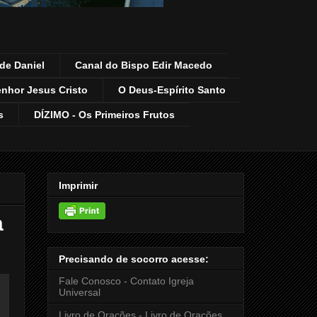
de Daniel
Canal do Bispo Edir Macedo
enhor Jesus Cristo
O Deus-Espírito Santo
s
DÍZIMO - Os Primeiros Frutos
Imprimir
a
Precisando de socorro acesse:
Fale Conosco - Contato Igreja
Universal
Livro de Orações - Livro de Orações