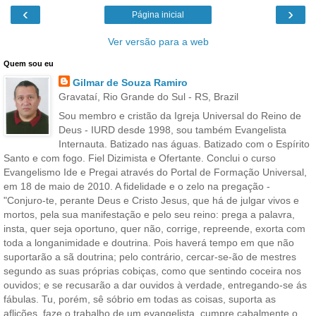
‹
›
Página inicial
Ver versão para a web
Quem sou eu
Gilmar de Souza Ramiro
Gravataí, Rio Grande do Sul - RS, Brazil
Sou membro e cristão da Igreja Universal do Reino de
Deus - IURD desde 1998, sou também Evangelista
Internauta. Batizado nas águas. Batizado com o Espírito
Santo e com fogo. Fiel Dizimista e Ofertante. Conclui o curso
Evangelismo Ide e Pregai através do Portal de Formação Universal,
em 18 de maio de 2010. A fidelidade e o zelo na pregação -
"Conjuro-te, perante Deus e Cristo Jesus, que há de julgar vivos e
mortos, pela sua manifestação e pelo seu reino: prega a palavra,
insta, quer seja oportuno, quer não, corrige, repreende, exorta com
toda a longanimidade e doutrina. Pois haverá tempo em que não
suportarão a sã doutrina; pelo contrário, cercar-se-ão de mestres
segundo as suas próprias cobiças, como que sentindo coceira nos
ouvidos; e se recusarão a dar ouvidos à verdade, entregando-se ás
fábulas. Tu, porém, sê sóbrio em todas as coisas, suporta as
aflições, faze o trabalho de um evangelista, cumpre cabalmente o