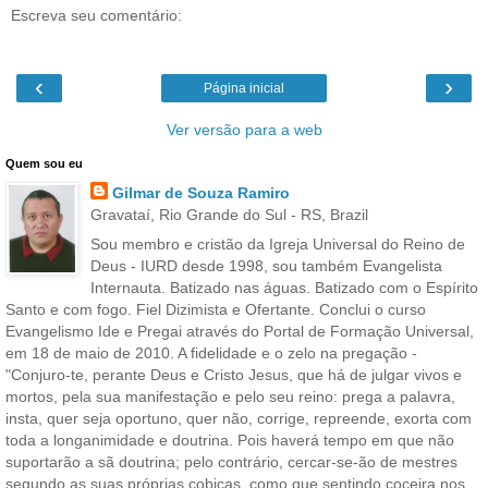
Escreva seu comentário:
‹
›
Página inicial
Ver versão para a web
Quem sou eu
Gilmar de Souza Ramiro
Gravataí, Rio Grande do Sul - RS, Brazil
Sou membro e cristão da Igreja Universal do Reino de
Deus - IURD desde 1998, sou também Evangelista
Internauta. Batizado nas águas. Batizado com o Espírito
Santo e com fogo. Fiel Dizimista e Ofertante. Conclui o curso
Evangelismo Ide e Pregai através do Portal de Formação Universal,
em 18 de maio de 2010. A fidelidade e o zelo na pregação -
"Conjuro-te, perante Deus e Cristo Jesus, que há de julgar vivos e
mortos, pela sua manifestação e pelo seu reino: prega a palavra,
insta, quer seja oportuno, quer não, corrige, repreende, exorta com
toda a longanimidade e doutrina. Pois haverá tempo em que não
suportarão a sã doutrina; pelo contrário, cercar-se-ão de mestres
segundo as suas próprias cobiças, como que sentindo coceira nos