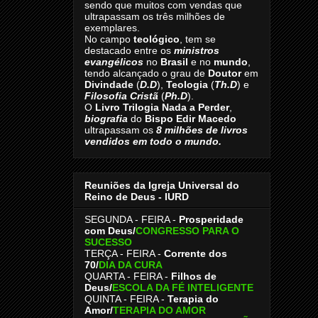
sendo que muitos com vendas que
ultrapassam os três milhões de
exemplares.
No campo
teológico
, tem se
destacado entre os
ministros
evangélicos
no
Brasil
e no
mundo
,
tendo alcançado o grau de
Doutor
em
Divindade
(
D.D
),
Teologia
(
Th.D
) e
Filosofia Cristã
(
Ph.D
).
O
Livro
Trilogia Nada a Perder
,
biografia
do
Bispo Edir Macedo
ultrapassam os
8
milhões de livros
vendidos em todo o mundo.
Reuniões da Igreja Universal do
Reino de Deus - IURD
SEGUNDA - FEIRA -
Prosperidade
com Deus/
CONGRESSO PARA O
SUCESSO
TERÇA - FEIRA -
Corrente dos
70
/
DIA DA CURA
QUARTA - FEIRA -
Filhos de
Deus
/
ESCOLA DA FÉ INTELIGENTE
QUINTA - FEIRA -
Terapia do
Amor
/
TERAPIA DO AMOR