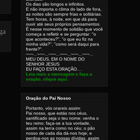
Os dias são longos e infinitos.
E não importa o clima do lado de fora,
as noites são sempre frias e solitárias.
Tem horas, à noite, em que dá para
ouvir até seus próprios pensamentos.
É nesse momento de solidão que você
ga
começa a refletir e se perguntar: "o
que aconteceu?", "o que eu fiz na
minha vida?", "como será daqui para
frente?".
~~~...~~~...~~~...~~~...~~~...~~~...
MEU DEUS, EM O NOME DO
SENHOR JESUS
EU FAÇO ESTA ORAÇÃO....
Leia mais a mensagem e faça a
oração, clique aqui.
Oração do Pai Nosso
Portanto, vós orareis assim:
Pai nosso, que estás nos céus,
santificado seja o teu nome; venha o
teu reino; faça-se a tua vontade,
assim na terra como no céu; o pão
nosso de cada dia dá-nos hoje; e
perdoa-nos as nossas dívidas, assim