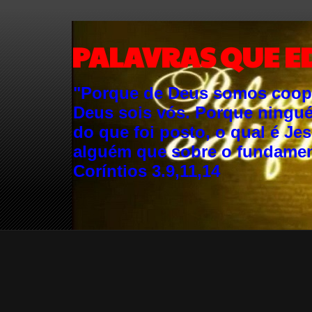
PALAVRAS QUE E
"Porque de Deus somos cooper
Deus sois vós. Porque ningu
do que foi posto, o qual é Je
alguém que sobre o fundament
Coríntios 3.9,11,14