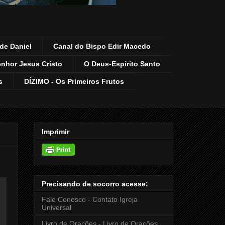
de Daniel
Canal do Bispo Edir Macedo
enhor Jesus Cristo
O Deus-Espírito Santo
s
DÍZIMO - Os Primeiros Frutos
Imprimir
Precisando de socorro acesse:
Fale Conosco - Contato Igreja
Universal
Livro de Orações - Livro de Orações