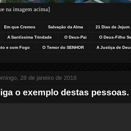
que na imagem acima]
Em que Cremos
Salvação da Alma
21 Dias de Jejum 
A Santíssima Trindade
O Deus-Pai
O Deus-Filho S
nto e com Fogo
O Temor do SENHOR
A Justiça de Deu
mingo, 28 de janeiro de 2018
iga o exemplo destas pessoas.