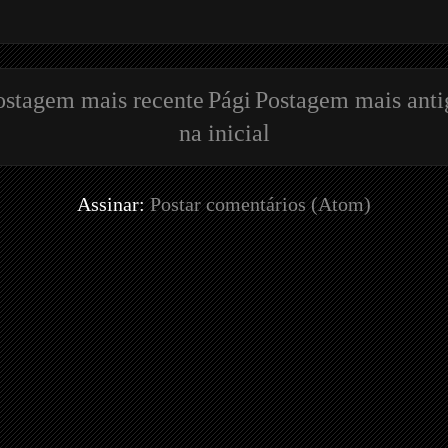
ostagem mais recente
Pági
Postagem mais anti
na inicial
Assinar:
Postar comentários (Atom)