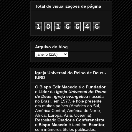
Total de visualizações de página
1
0
1
6
6
4
6
Arquivo do blog
Igreja Universal do Reino de Deus -
IURD
O
Bispo Edir Macedo
é o
Fundador
e
Líder
da
Igreja Universal do Reino
de Deus
,
igreja evangélica
nascida
no Brasil, em 1977, e hoje presente
em muitos países (América do Sul,
América Central, América do Norte,
África, Europa, Ásia, Oceania).
Respeitado
Orador
e
Conferencista
,
o
Bispo Macedo
é também
Escritor
,
com inúmeros títulos publicados,