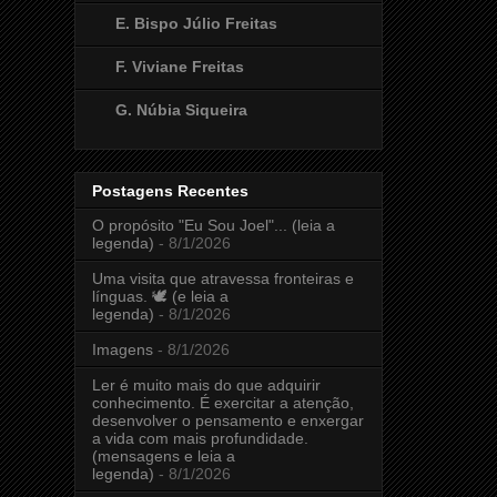
E. Bispo Júlio Freitas
F. Viviane Freitas
G. Núbia Siqueira
Postagens Recentes
O propósito "Eu Sou Joel"... (leia a
legenda)
- 8/1/2026
Uma visita que atravessa fronteiras e
línguas. 🕊️ (e leia a
legenda)
- 8/1/2026
Imagens
- 8/1/2026
Ler é muito mais do que adquirir
conhecimento. É exercitar a atenção,
desenvolver o pensamento e enxergar
a vida com mais profundidade.
(mensagens e leia a
legenda)
- 8/1/2026