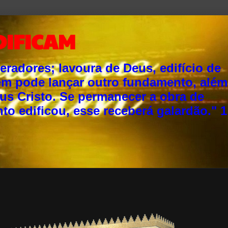
DIFICAM
adores; lavoura de Deus, edifício de
ém pode lançar outro fundamento, além
sus Cristo. Se permanecer a obra de
o edificou, esse receberá galardão." 1