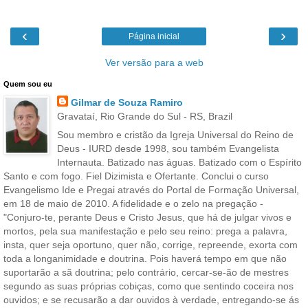
‹
›
Página inicial
Ver versão para a web
Quem sou eu
Gilmar de Souza Ramiro
Gravataí, Rio Grande do Sul - RS, Brazil
Sou membro e cristão da Igreja Universal do Reino de
Deus - IURD desde 1998, sou também Evangelista
Internauta. Batizado nas águas. Batizado com o Espírito
Santo e com fogo. Fiel Dizimista e Ofertante. Conclui o curso
Evangelismo Ide e Pregai através do Portal de Formação Universal,
em 18 de maio de 2010. A fidelidade e o zelo na pregação -
"Conjuro-te, perante Deus e Cristo Jesus, que há de julgar vivos e
mortos, pela sua manifestação e pelo seu reino: prega a palavra,
insta, quer seja oportuno, quer não, corrige, repreende, exorta com
toda a longanimidade e doutrina. Pois haverá tempo em que não
suportarão a sã doutrina; pelo contrário, cercar-se-ão de mestres
segundo as suas próprias cobiças, como que sentindo coceira nos
ouvidos; e se recusarão a dar ouvidos à verdade, entregando-se ás