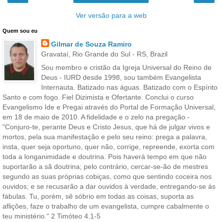
Ver versão para a web
Quem sou eu
Gilmar de Souza Ramiro
Gravataí, Rio Grande do Sul - RS, Brazil
Sou membro e cristão da Igreja Universal do Reino de
Deus - IURD desde 1998, sou também Evangelista
Internauta. Batizado nas águas. Batizado com o Espírito
Santo e com fogo. Fiel Dizimista e Ofertante. Conclui o curso
Evangelismo Ide e Pregai através do Portal de Formação Universal,
em 18 de maio de 2010. A fidelidade e o zelo na pregação -
"Conjuro-te, perante Deus e Cristo Jesus, que há de julgar vivos e
mortos, pela sua manifestação e pelo seu reino: prega a palavra,
insta, quer seja oportuno, quer não, corrige, repreende, exorta com
toda a longanimidade e doutrina. Pois haverá tempo em que não
suportarão a sã doutrina; pelo contrário, cercar-se-ão de mestres
segundo as suas próprias cobiças, como que sentindo coceira nos
ouvidos; e se recusarão a dar ouvidos à verdade, entregando-se ás
fábulas. Tu, porém, sê sóbrio em todas as coisas, suporta as
aflições, faze o trabalho de um evangelista, cumpre cabalmente o
teu ministério." 2 Timóteo 4.1-5