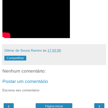
Gilmar de Souza Ramiro
às
17:02:00
Compartilhar
Nenhum comentário:
Postar um comentário
Escreva seu comentário:
‹
›
Página inicial