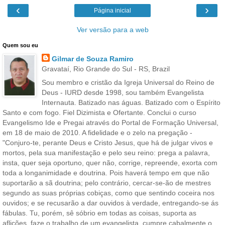
‹
›
Página inicial
Ver versão para a web
Quem sou eu
Gilmar de Souza Ramiro
Gravataí, Rio Grande do Sul - RS, Brazil
Sou membro e cristão da Igreja Universal do Reino de
Deus - IURD desde 1998, sou também Evangelista
Internauta. Batizado nas águas. Batizado com o Espírito
Santo e com fogo. Fiel Dizimista e Ofertante. Conclui o curso
Evangelismo Ide e Pregai através do Portal de Formação Universal,
em 18 de maio de 2010. A fidelidade e o zelo na pregação -
"Conjuro-te, perante Deus e Cristo Jesus, que há de julgar vivos e
mortos, pela sua manifestação e pelo seu reino: prega a palavra,
insta, quer seja oportuno, quer não, corrige, repreende, exorta com
toda a longanimidade e doutrina. Pois haverá tempo em que não
suportarão a sã doutrina; pelo contrário, cercar-se-ão de mestres
segundo as suas próprias cobiças, como que sentindo coceira nos
ouvidos; e se recusarão a dar ouvidos à verdade, entregando-se ás
fábulas. Tu, porém, sê sóbrio em todas as coisas, suporta as
aflições, faze o trabalho de um evangelista, cumpre cabalmente o