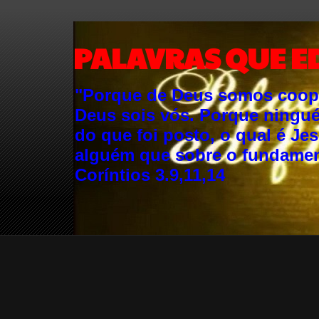
PALAVRAS QUE E
"Porque de Deus somos cooper
Deus sois vós. Porque ningu
do que foi posto, o qual é Je
alguém que sobre o fundament
Coríntios 3.9,11,14