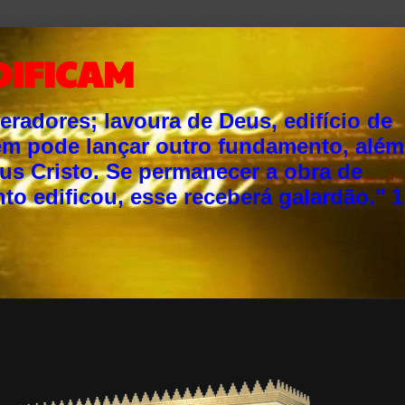
DIFICAM
adores; lavoura de Deus, edifício de
ém pode lançar outro fundamento, além
sus Cristo. Se permanecer a obra de
o edificou, esse receberá galardão." 1