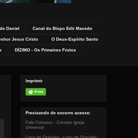
de Daniel
Canal do Bispo Edir Macedo
enhor Jesus Cristo
O Deus-Espírito Santo
s
DÍZIMO - Os Primeiros Frutos
Imprimir
Precisando de socorro acesse:
Fale Conosco - Contato Igreja
Universal
Livro de Orações - Livro de Orações