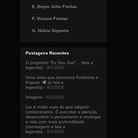
E. Bispo Júlio Freitas
F. Viviane Freitas
G. Núbia Siqueira
Postagens Recentes
O propósito "Eu Sou Joel"... (leia a
legenda)
- 8/1/2026
Uma visita que atravessa fronteiras e
línguas. 🕊️ (e leia a
legenda)
- 8/1/2026
Imagens
- 8/1/2026
Ler é muito mais do que adquirir
conhecimento. É exercitar a atenção,
desenvolver o pensamento e enxergar
a vida com mais profundidade.
(mensagens e leia a
legenda)
- 8/1/2026