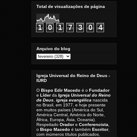
Total de visualizações de página
1
0
1
7
3
0
4
Arquivo do blog
Igreja Universal do Reino de Deus -
IURD
O
Bispo Edir Macedo
é o
Fundador
e
Líder
da
Igreja Universal do Reino
de Deus
,
igreja evangélica
nascida
no Brasil, em 1977, e hoje presente
em muitos países (América do Sul,
América Central, América do Norte,
África, Europa, Ásia, Oceania).
Respeitado
Orador
e
Conferencista
,
o
Bispo Macedo
é também
Escritor
,
com inúmeros títulos publicados,