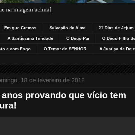
que na imagem acima]
Em que Cremos
Salvação da Alma
21 Dias de Jejum 
A Santíssima Trindade
O Deus-Pai
O Deus-Filho S
nto e com Fogo
O Temor do SENHOR
A Justiça de Deu
mingo, 18 de fevereiro de 2018
 anos provando que vício tem
ura!