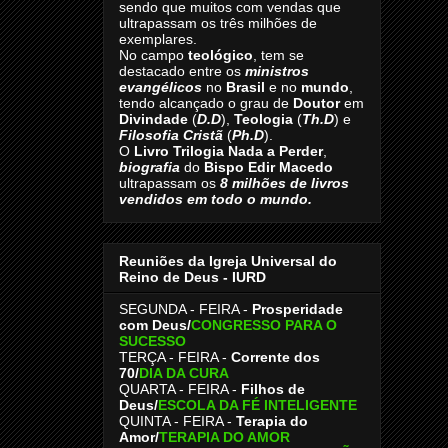
sendo que muitos com vendas que
ultrapassam os três milhões de
exemplares.
No campo
teológico
, tem se
destacado entre os
ministros
evangélicos
no
Brasil
e no
mundo
,
tendo alcançado o grau de
Doutor
em
Divindade
(
D.D
),
Teologia
(
Th.D
) e
Filosofia Cristã
(
Ph.D
).
O
Livro
Trilogia Nada a Perder
,
biografia
do
Bispo Edir Macedo
ultrapassam os
8
milhões de livros
vendidos em todo o mundo.
Reuniões da Igreja Universal do
Reino de Deus - IURD
SEGUNDA - FEIRA -
Prosperidade
com Deus/
CONGRESSO PARA O
SUCESSO
TERÇA - FEIRA -
Corrente dos
70
/
DIA DA CURA
QUARTA - FEIRA -
Filhos de
Deus
/
ESCOLA DA FÉ INTELIGENTE
QUINTA - FEIRA -
Terapia do
Amor
/
TERAPIA DO AMOR