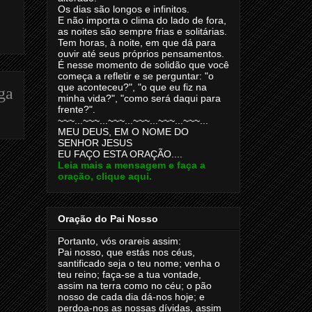
Os dias são longos e infinitos.
E não importa o clima do lado de fora,
as noites são sempre frias e solitárias.
Tem horas, à noite, em que dá para
ouvir até seus próprios pensamentos.
É nesse momento de solidão que você
começa a refletir e se perguntar: "o
que aconteceu?", "o que eu fiz na
ga
minha vida?", "como será daqui para
frente?".
~~~...~~~...~~~...~~~...~~~...~~~...
MEU DEUS, EM O NOME DO
SENHOR JESUS
EU FAÇO ESTA ORAÇÃO....
Leia mais a mensagem e faça a
oração, clique aqui.
Oração do Pai Nosso
Portanto, vós orareis assim:
Pai nosso, que estás nos céus,
santificado seja o teu nome; venha o
teu reino; faça-se a tua vontade,
assim na terra como no céu; o pão
nosso de cada dia dá-nos hoje; e
perdoa-nos as nossas dívidas, assim