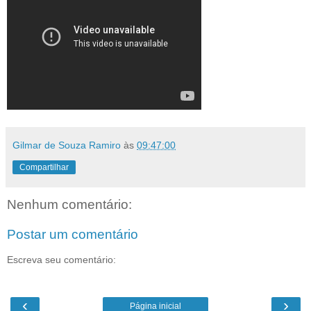
Gilmar de Souza Ramiro
às
09:47:00
Compartilhar
Nenhum comentário:
Postar um comentário
Escreva seu comentário:
‹
›
Página inicial