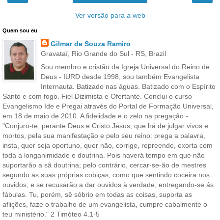
Ver versão para a web
Quem sou eu
Gilmar de Souza Ramiro
Gravataí, Rio Grande do Sul - RS, Brazil
Sou membro e cristão da Igreja Universal do Reino de
Deus - IURD desde 1998, sou também Evangelista
Internauta. Batizado nas águas. Batizado com o Espírito
Santo e com fogo. Fiel Dizimista e Ofertante. Conclui o curso
Evangelismo Ide e Pregai através do Portal de Formação Universal,
em 18 de maio de 2010. A fidelidade e o zelo na pregação -
"Conjuro-te, perante Deus e Cristo Jesus, que há de julgar vivos e
mortos, pela sua manifestação e pelo seu reino: prega a palavra,
insta, quer seja oportuno, quer não, corrige, repreende, exorta com
toda a longanimidade e doutrina. Pois haverá tempo em que não
suportarão a sã doutrina; pelo contrário, cercar-se-ão de mestres
segundo as suas próprias cobiças, como que sentindo coceira nos
ouvidos; e se recusarão a dar ouvidos à verdade, entregando-se ás
fábulas. Tu, porém, sê sóbrio em todas as coisas, suporta as
aflições, faze o trabalho de um evangelista, cumpre cabalmente o
teu ministério." 2 Timóteo 4.1-5