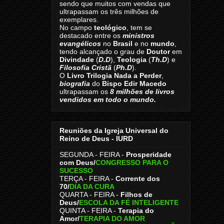
sendo que muitos com vendas que
ultrapassam os três milhões de
exemplares.
No campo
teológico
, tem se
destacado entre os
ministros
evangélicos
no
Brasil
e no
mundo
,
tendo alcançado o grau de
Doutor
em
Divindade
(
D.D
),
Teologia
(
Th.D
) e
Filosofia Cristã
(
Ph.D
).
O
Livro
Trilogia Nada a Perder
,
biografia
do
Bispo Edir Macedo
ultrapassam os
8
milhões de livros
vendidos em todo o mundo.
Reuniões da Igreja Universal do
Reino de Deus - IURD
SEGUNDA - FEIRA -
Prosperidade
com Deus/
CONGRESSO PARA O
SUCESSO
TERÇA - FEIRA -
Corrente dos
70
/
DIA DA CURA
QUARTA - FEIRA -
Filhos de
Deus
/
ESCOLA DA FÉ INTELIGENTE
QUINTA - FEIRA -
Terapia do
Amor
/
TERAPIA DO AMOR