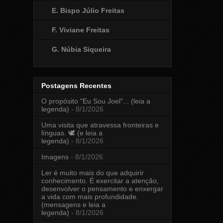
E. Bispo Júlio Freitas
F. Viviane Freitas
G. Núbia Siqueira
Postagens Recentes
O propósito "Eu Sou Joel"... (leia a
legenda)
- 8/1/2026
Uma visita que atravessa fronteiras e
línguas. 🕊️ (e leia a
legenda)
- 8/1/2026
Imagens
- 8/1/2026
Ler é muito mais do que adquirir
conhecimento. É exercitar a atenção,
desenvolver o pensamento e enxergar
a vida com mais profundidade.
(mensagens e leia a
legenda)
- 8/1/2026