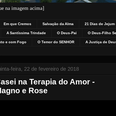
que na imagem acima]
Em que Cremos
Salvação da Alma
21 Dias de Jejum 
A Santíssima Trindade
O Deus-Pai
O Deus-Filho S
nto e com Fogo
O Temor do SENHOR
A Justiça de Deu
inta-feira, 22 de fevereiro de 2018
asei na Terapia do Amor -
agno e Rose