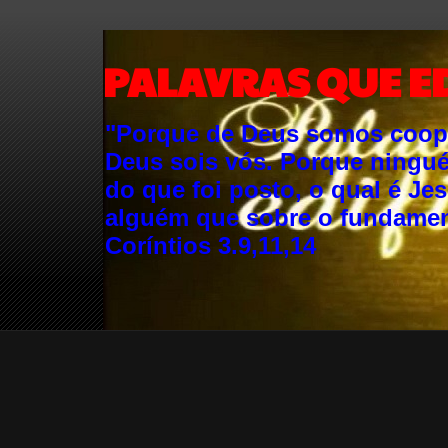
PALAVRAS QUE E
"Porque de Deus somos cooper
Deus sois vós. Porque ningu
do que foi posto, o qual é Je
alguém que sobre o fundament
Coríntios 3.9,11,14