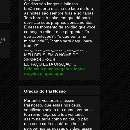
Os dias são longos e infinitos.
E não importa o clima do lado de fora,
as noites são sempre frias e solitárias.
Tem horas, à noite, em que dá para
ouvir até seus próprios pensamentos.
É nesse momento de solidão que você
começa a refletir e se perguntar: "o
que aconteceu?", "o que eu fiz na
ga
minha vida?", "como será daqui para
frente?".
~~~...~~~...~~~...~~~...~~~...~~~...
MEU DEUS, EM O NOME DO
SENHOR JESUS
EU FAÇO ESTA ORAÇÃO....
Leia mais a mensagem e faça a
oração, clique aqui.
Oração do Pai Nosso
Portanto, vós orareis assim:
Pai nosso, que estás nos céus,
santificado seja o teu nome; venha o
teu reino; faça-se a tua vontade,
assim na terra como no céu; o pão
nosso de cada dia dá-nos hoje; e
perdoa-nos as nossas dívidas, assim