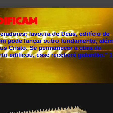
DIFICAM
adores; lavoura de Deus, edifício de
ém pode lançar outro fundamento, além
sus Cristo. Se permanecer a obra de
o edificou, esse receberá galardão." 1