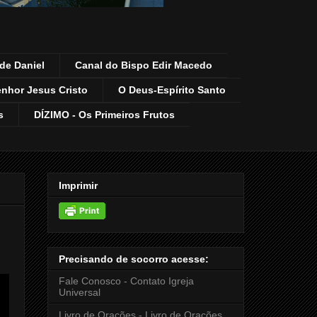
de Daniel
Canal do Bispo Edir Macedo
enhor Jesus Cristo
O Deus-Espírito Santo
s
DÍZIMO - Os Primeiros Frutos
Imprimir
Precisando de socorro acesse:
Fale Conosco - Contato Igreja
Universal
Livro de Orações - Livro de Orações