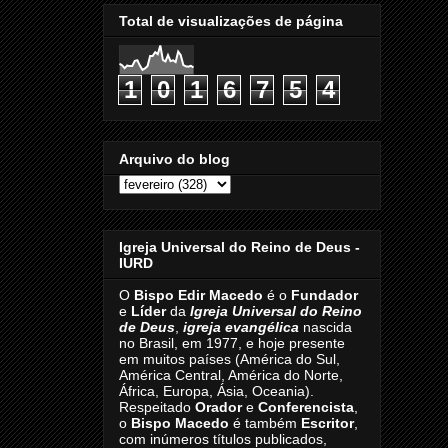
Total de visualizações de página
1
0
1
6
7
5
4
Arquivo do blog
Igreja Universal do Reino de Deus -
IURD
O
Bispo Edir Macedo
é o
Fundador
e
Líder
da
Igreja Universal do Reino
de Deus
,
igreja evangélica
nascida
no Brasil, em 1977, e hoje presente
em muitos países (América do Sul,
América Central, América do Norte,
África, Europa, Ásia, Oceania).
Respeitado
Orador
e
Conferencista
,
o
Bispo Macedo
é também
Escritor
,
com inúmeros títulos publicados,