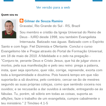
Ver versão para a web
Quem sou eu
Gilmar de Souza Ramiro
Gravataí, Rio Grande do Sul - RS, Brazil
Sou membro e cristão da Igreja Universal do Reino de
Deus - IURD desde 1998, sou também Evangelista
Internauta. Batizado nas águas. Batizado com o Espírito
Santo e com fogo. Fiel Dizimista e Ofertante. Conclui o curso
Evangelismo Ide e Pregai através do Portal de Formação Universal,
em 18 de maio de 2010. A fidelidade e o zelo na pregação -
"Conjuro-te, perante Deus e Cristo Jesus, que há de julgar vivos e
mortos, pela sua manifestação e pelo seu reino: prega a palavra,
insta, quer seja oportuno, quer não, corrige, repreende, exorta com
toda a longanimidade e doutrina. Pois haverá tempo em que não
suportarão a sã doutrina; pelo contrário, cercar-se-ão de mestres
segundo as suas próprias cobiças, como que sentindo coceira nos
ouvidos; e se recusarão a dar ouvidos à verdade, entregando-se ás
fábulas. Tu, porém, sê sóbrio em todas as coisas, suporta as
aflições, faze o trabalho de um evangelista, cumpre cabalmente o
teu ministério." 2 Timóteo 4.1-5