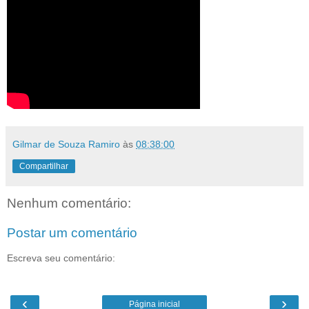
Gilmar de Souza Ramiro
às
08:38:00
Compartilhar
Nenhum comentário:
Postar um comentário
Escreva seu comentário:
‹
›
Página inicial