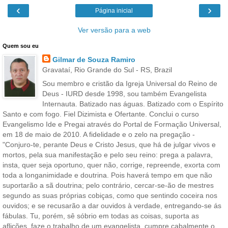
‹
›
Página inicial
Ver versão para a web
Quem sou eu
Gilmar de Souza Ramiro
Gravataí, Rio Grande do Sul - RS, Brazil
Sou membro e cristão da Igreja Universal do Reino de
Deus - IURD desde 1998, sou também Evangelista
Internauta. Batizado nas águas. Batizado com o Espírito
Santo e com fogo. Fiel Dizimista e Ofertante. Conclui o curso
Evangelismo Ide e Pregai através do Portal de Formação Universal,
em 18 de maio de 2010. A fidelidade e o zelo na pregação -
"Conjuro-te, perante Deus e Cristo Jesus, que há de julgar vivos e
mortos, pela sua manifestação e pelo seu reino: prega a palavra,
insta, quer seja oportuno, quer não, corrige, repreende, exorta com
toda a longanimidade e doutrina. Pois haverá tempo em que não
suportarão a sã doutrina; pelo contrário, cercar-se-ão de mestres
segundo as suas próprias cobiças, como que sentindo coceira nos
ouvidos; e se recusarão a dar ouvidos à verdade, entregando-se ás
fábulas. Tu, porém, sê sóbrio em todas as coisas, suporta as
aflições, faze o trabalho de um evangelista, cumpre cabalmente o