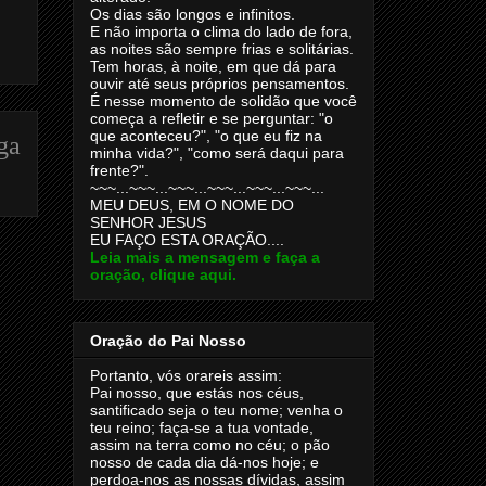
Os dias são longos e infinitos.
E não importa o clima do lado de fora,
as noites são sempre frias e solitárias.
Tem horas, à noite, em que dá para
ouvir até seus próprios pensamentos.
É nesse momento de solidão que você
começa a refletir e se perguntar: "o
que aconteceu?", "o que eu fiz na
ga
minha vida?", "como será daqui para
frente?".
~~~...~~~...~~~...~~~...~~~...~~~...
MEU DEUS, EM O NOME DO
SENHOR JESUS
EU FAÇO ESTA ORAÇÃO....
Leia mais a mensagem e faça a
oração, clique aqui.
Oração do Pai Nosso
Portanto, vós orareis assim:
Pai nosso, que estás nos céus,
santificado seja o teu nome; venha o
teu reino; faça-se a tua vontade,
assim na terra como no céu; o pão
nosso de cada dia dá-nos hoje; e
perdoa-nos as nossas dívidas, assim