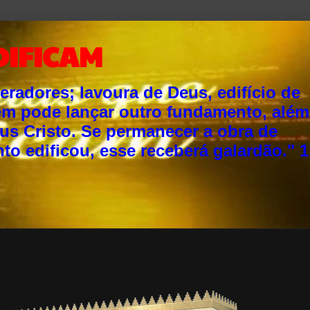
DIFICAM
adores; lavoura de Deus, edifício de
ém pode lançar outro fundamento, além
sus Cristo. Se permanecer a obra de
o edificou, esse receberá galardão." 1