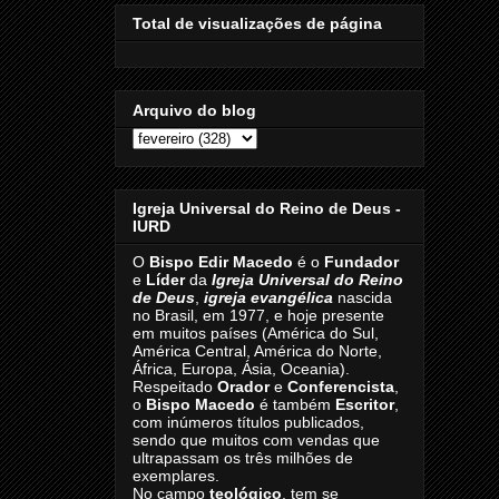
Total de visualizações de página
Arquivo do blog
Igreja Universal do Reino de Deus -
IURD
O
Bispo Edir Macedo
é o
Fundador
e
Líder
da
Igreja Universal do Reino
de Deus
,
igreja evangélica
nascida
no Brasil, em 1977, e hoje presente
em muitos países (América do Sul,
América Central, América do Norte,
África, Europa, Ásia, Oceania).
Respeitado
Orador
e
Conferencista
,
o
Bispo Macedo
é também
Escritor
,
com inúmeros títulos publicados,
sendo que muitos com vendas que
ultrapassam os três milhões de
exemplares.
No campo
teológico
, tem se