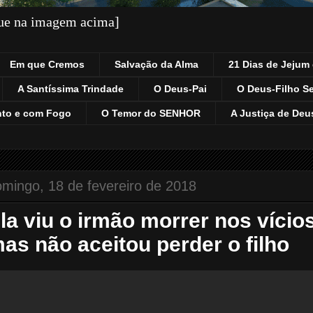
que na imagem acima]
Em que Cremos
Salvação da Alma
21 Dias de Jejum 
A Santíssima Trindade
O Deus-Pai
O Deus-Filho S
nto e com Fogo
O Temor do SENHOR
A Justiça de Deu
mingo, 18 de fevereiro de 2018
la viu o irmão morrer nos vício
as não aceitou perder o filho