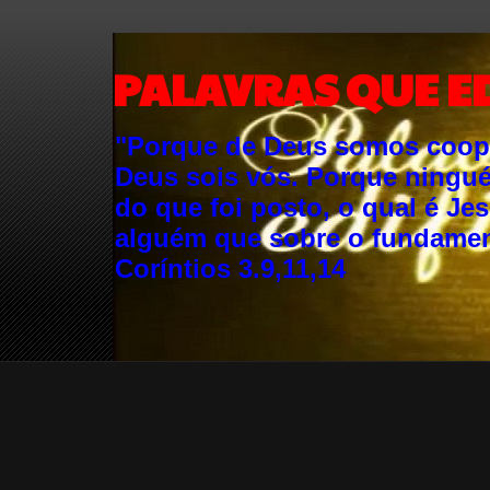
PALAVRAS QUE E
"Porque de Deus somos cooper
Deus sois vós. Porque ningu
do que foi posto, o qual é Je
alguém que sobre o fundament
Coríntios 3.9,11,14