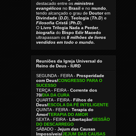
destacado entre os
ministros
evangélicos
no
Brasil
e no
mundo
,
tendo alcançado o grau de
Doutor
em
Divindade
(
D.D
),
Teologia
(
Th.D
) e
Filosofia Cristã
(
Ph.D
).
O
Livro
Trilogia Nada a Perder
,
biografia
do
Bispo Edir Macedo
ultrapassam os
8
milhões de livros
vendidos em todo o mundo.
Reuniões da Igreja Universal do
Reino de Deus - IURD
SEGUNDA - FEIRA -
Prosperidade
com Deus/
CONGRESSO PARA O
SUCESSO
TERÇA - FEIRA -
Corrente dos
70
/
DIA DA CURA
QUARTA - FEIRA -
Filhos de
Deus
/
ESCOLA DA FÉ INTELIGENTE
QUINTA - FEIRA -
Terapia do
Amor
/
TERAPIA DO AMOR
SEXTA - FEIRA -
Libertação
/
SESSÃO
DO DESCARREGO
SÁBADO -
Jejum das Causas
Impossíveis
/
JEJUM DAS CAUSAS