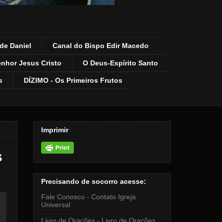
de Daniel
Canal do Bispo Edir Macedo
enhor Jesus Cristo
O Deus-Espírito Santo
s
DÍZIMO - Os Primeiros Frutos
Imprimir
s
Precisando de socorro acesse:
Fale Conosco - Contato Igreja
Universal
Livro de Orações - Livro de Orações