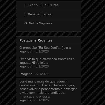
E. Bispo Júlio Freitas
F. Viviane Freitas
G. Núbia Siqueira
Postagens Recentes
O propósito "Eu Sou Joel"... (leia a
legenda)
- 8/1/2026
Uma visita que atravessa fronteiras e
línguas. 🕊️ (e leia a
legenda)
- 8/1/2026
Imagens
- 8/1/2026
Ler é muito mais do que adquirir
conhecimento. É exercitar a atenção,
desenvolver o pensamento e enxergar
a vida com mais profundidade.
(mensagens e leia a
legenda)
- 8/1/2026