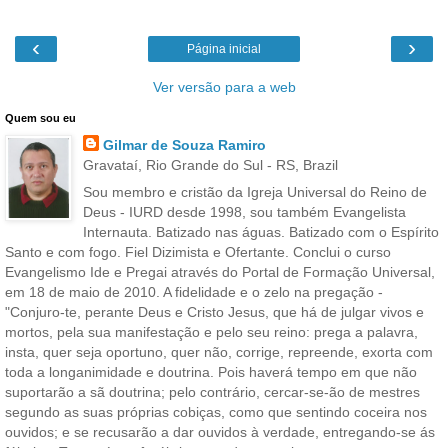
‹
›
Página inicial
Ver versão para a web
Quem sou eu
Gilmar de Souza Ramiro
Gravataí, Rio Grande do Sul - RS, Brazil
Sou membro e cristão da Igreja Universal do Reino de
Deus - IURD desde 1998, sou também Evangelista
Internauta. Batizado nas águas. Batizado com o Espírito
Santo e com fogo. Fiel Dizimista e Ofertante. Conclui o curso
Evangelismo Ide e Pregai através do Portal de Formação Universal,
em 18 de maio de 2010. A fidelidade e o zelo na pregação -
"Conjuro-te, perante Deus e Cristo Jesus, que há de julgar vivos e
mortos, pela sua manifestação e pelo seu reino: prega a palavra,
insta, quer seja oportuno, quer não, corrige, repreende, exorta com
toda a longanimidade e doutrina. Pois haverá tempo em que não
suportarão a sã doutrina; pelo contrário, cercar-se-ão de mestres
segundo as suas próprias cobiças, como que sentindo coceira nos
ouvidos; e se recusarão a dar ouvidos à verdade, entregando-se ás