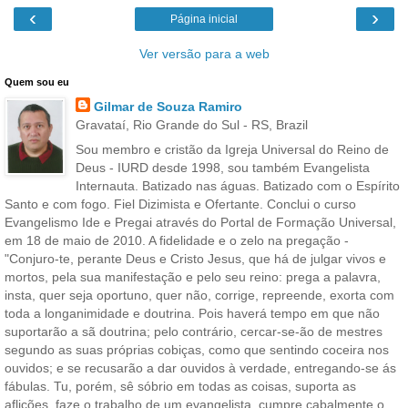
‹
›
Página inicial
Ver versão para a web
Quem sou eu
Gilmar de Souza Ramiro
Gravataí, Rio Grande do Sul - RS, Brazil
Sou membro e cristão da Igreja Universal do Reino de
Deus - IURD desde 1998, sou também Evangelista
Internauta. Batizado nas águas. Batizado com o Espírito
Santo e com fogo. Fiel Dizimista e Ofertante. Conclui o curso
Evangelismo Ide e Pregai através do Portal de Formação Universal,
em 18 de maio de 2010. A fidelidade e o zelo na pregação -
"Conjuro-te, perante Deus e Cristo Jesus, que há de julgar vivos e
mortos, pela sua manifestação e pelo seu reino: prega a palavra,
insta, quer seja oportuno, quer não, corrige, repreende, exorta com
toda a longanimidade e doutrina. Pois haverá tempo em que não
suportarão a sã doutrina; pelo contrário, cercar-se-ão de mestres
segundo as suas próprias cobiças, como que sentindo coceira nos
ouvidos; e se recusarão a dar ouvidos à verdade, entregando-se ás
fábulas. Tu, porém, sê sóbrio em todas as coisas, suporta as
aflições, faze o trabalho de um evangelista, cumpre cabalmente o