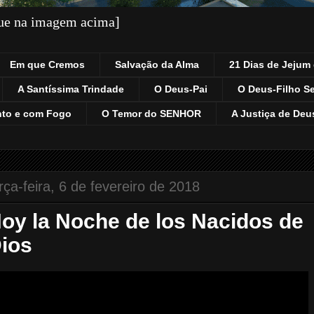
que na imagem acima]
Em que Cremos
Salvação da Alma
21 Dias de Jejum 
A Santíssima Trindade
O Deus-Pai
O Deus-Filho S
nto e com Fogo
O Temor do SENHOR
A Justiça de Deu
rça-feira, 6 de fevereiro de 2018
oy la Noche de los Nacidos de
ios