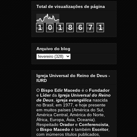
Total de visualizações de página
1
0
1
8
6
7
1
Arquivo do blog
Igreja Universal do Reino de Deus -
IURD
O
Bispo Edir Macedo
é o
Fundador
e
Líder
da
Igreja Universal do Reino
de Deus
,
igreja evangélica
nascida
no Brasil, em 1977, e hoje presente
em muitos países (América do Sul,
América Central, América do Norte,
África, Europa, Ásia, Oceania).
Respeitado
Orador
e
Conferencista
,
o
Bispo Macedo
é também
Escritor
,
com inúmeros títulos publicados,