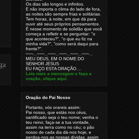
Os dias são longos e infinitos.
E não importa o clima do lado de fora,
as noites são sempre frias e solitárias.
Tem horas, à noite, em que dá para
ouvir até seus próprios pensamentos.
É nesse momento de solidão que você
começa a refletir e se perguntar: "o
que aconteceu?", "o que eu fiz na
minha vida?", "como será daqui para
frente?".
~~~...~~~...~~~...~~~...~~~...~~~...
MEU DEUS, EM O NOME DO
ga
SENHOR JESUS
EU FAÇO ESTA ORAÇÃO....
Leia mais a mensagem e faça a
oração, clique aqui.
Oração do Pai Nosso
Portanto, vós orareis assim:
Pai nosso, que estás nos céus,
santificado seja o teu nome; venha o
teu reino; faça-se a tua vontade,
assim na terra como no céu; o pão
nosso de cada dia dá-nos hoje; e
perdoa-nos as nossas dívidas, assim