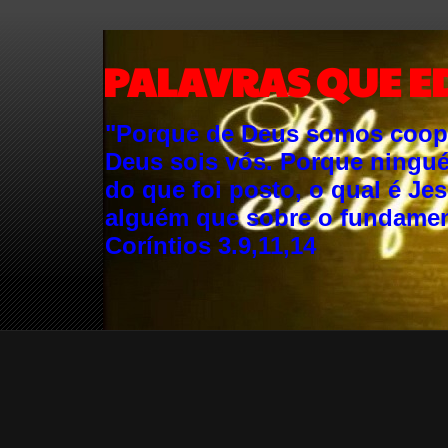
PALAVRAS QUE E
"Porque de Deus somos cooper
Deus sois vós. Porque ningu
do que foi posto, o qual é Je
alguém que sobre o fundament
Coríntios 3.9,11,14