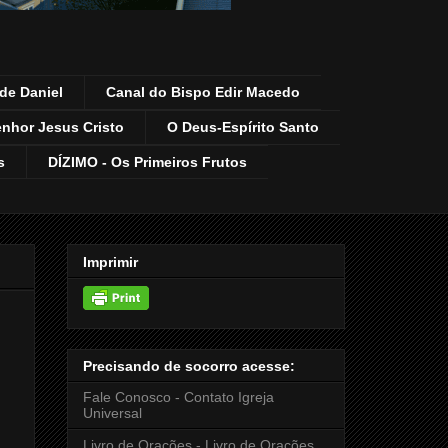
de Daniel
Canal do Bispo Edir Macedo
enhor Jesus Cristo
O Deus-Espírito Santo
s
DÍZIMO - Os Primeiros Frutos
Imprimir
Precisando de socorro acesse:
Fale Conosco - Contato Igreja
Universal
Livro de Orações - Livro de Orações