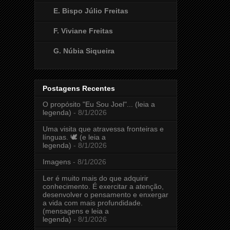
E. Bispo Júlio Freitas
F. Viviane Freitas
G. Núbia Siqueira
Postagens Recentes
O propósito "Eu Sou Joel"... (leia a
legenda)
- 8/1/2026
Uma visita que atravessa fronteiras e
línguas. 🕊️ (e leia a
legenda)
- 8/1/2026
Imagens
- 8/1/2026
Ler é muito mais do que adquirir
conhecimento. É exercitar a atenção,
desenvolver o pensamento e enxergar
a vida com mais profundidade.
(mensagens e leia a
legenda)
- 8/1/2026