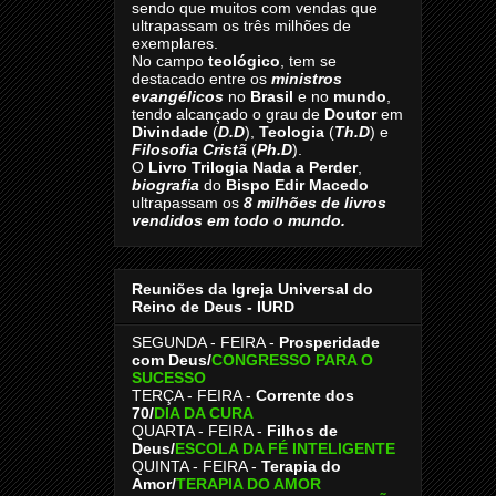
sendo que muitos com vendas que
ultrapassam os três milhões de
exemplares.
No campo
teológico
, tem se
destacado entre os
ministros
evangélicos
no
Brasil
e no
mundo
,
tendo alcançado o grau de
Doutor
em
Divindade
(
D.D
),
Teologia
(
Th.D
) e
Filosofia Cristã
(
Ph.D
).
O
Livro
Trilogia Nada a Perder
,
biografia
do
Bispo Edir Macedo
ultrapassam os
8
milhões de livros
vendidos em todo o mundo.
Reuniões da Igreja Universal do
Reino de Deus - IURD
SEGUNDA - FEIRA -
Prosperidade
com Deus/
CONGRESSO PARA O
SUCESSO
TERÇA - FEIRA -
Corrente dos
70
/
DIA DA CURA
QUARTA - FEIRA -
Filhos de
Deus
/
ESCOLA DA FÉ INTELIGENTE
QUINTA - FEIRA -
Terapia do
Amor
/
TERAPIA DO AMOR