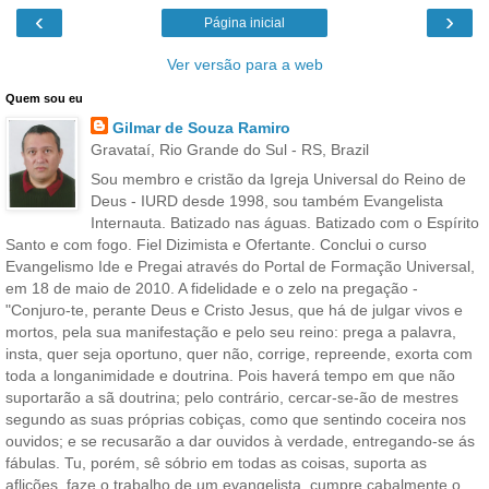
‹
›
Página inicial
Ver versão para a web
Quem sou eu
Gilmar de Souza Ramiro
Gravataí, Rio Grande do Sul - RS, Brazil
Sou membro e cristão da Igreja Universal do Reino de
Deus - IURD desde 1998, sou também Evangelista
Internauta. Batizado nas águas. Batizado com o Espírito
Santo e com fogo. Fiel Dizimista e Ofertante. Conclui o curso
Evangelismo Ide e Pregai através do Portal de Formação Universal,
em 18 de maio de 2010. A fidelidade e o zelo na pregação -
"Conjuro-te, perante Deus e Cristo Jesus, que há de julgar vivos e
mortos, pela sua manifestação e pelo seu reino: prega a palavra,
insta, quer seja oportuno, quer não, corrige, repreende, exorta com
toda a longanimidade e doutrina. Pois haverá tempo em que não
suportarão a sã doutrina; pelo contrário, cercar-se-ão de mestres
segundo as suas próprias cobiças, como que sentindo coceira nos
ouvidos; e se recusarão a dar ouvidos à verdade, entregando-se ás
fábulas. Tu, porém, sê sóbrio em todas as coisas, suporta as
aflições, faze o trabalho de um evangelista, cumpre cabalmente o