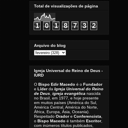
Total de visualizações de página
1
0
1
8
7
3
2
Arquivo do blog
Igreja Universal do Reino de Deus -
IURD
O
Bispo Edir Macedo
é o
Fundador
e
Líder
da
Igreja Universal do Reino
de Deus
,
igreja evangélica
nascida
no Brasil, em 1977, e hoje presente
em muitos países (América do Sul,
América Central, América do Norte,
África, Europa, Ásia, Oceania).
Respeitado
Orador
e
Conferencista
,
o
Bispo Macedo
é também
Escritor
,
com inúmeros títulos publicados,