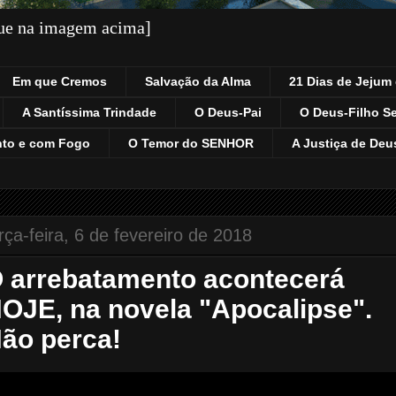
que na imagem acima]
Em que Cremos
Salvação da Alma
21 Dias de Jejum 
A Santíssima Trindade
O Deus-Pai
O Deus-Filho S
nto e com Fogo
O Temor do SENHOR
A Justiça de Deu
rça-feira, 6 de fevereiro de 2018
 arrebatamento acontecerá
OJE, na novela "Apocalipse".
ão perca!