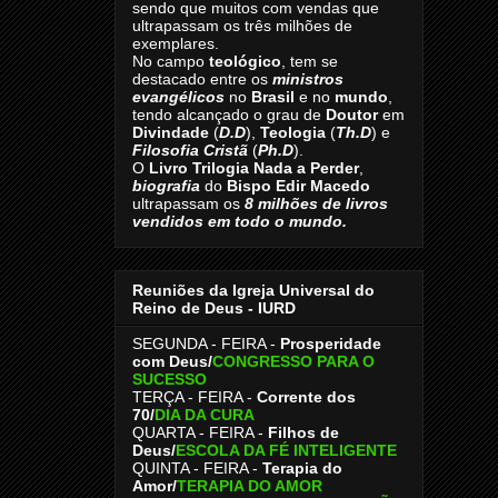
sendo que muitos com vendas que
ultrapassam os três milhões de
exemplares.
No campo
teológico
, tem se
destacado entre os
ministros
evangélicos
no
Brasil
e no
mundo
,
tendo alcançado o grau de
Doutor
em
Divindade
(
D.D
),
Teologia
(
Th.D
) e
Filosofia Cristã
(
Ph.D
).
O
Livro
Trilogia Nada a Perder
,
biografia
do
Bispo Edir Macedo
ultrapassam os
8
milhões de livros
vendidos em todo o mundo.
Reuniões da Igreja Universal do
Reino de Deus - IURD
SEGUNDA - FEIRA -
Prosperidade
com Deus/
CONGRESSO PARA O
SUCESSO
TERÇA - FEIRA -
Corrente dos
70
/
DIA DA CURA
QUARTA - FEIRA -
Filhos de
Deus
/
ESCOLA DA FÉ INTELIGENTE
QUINTA - FEIRA -
Terapia do
Amor
/
TERAPIA DO AMOR