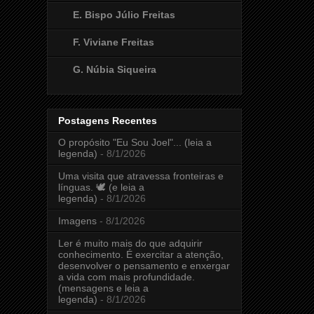
E. Bispo Júlio Freitas
F. Viviane Freitas
G. Núbia Siqueira
Postagens Recentes
O propósito "Eu Sou Joel"... (leia a
legenda)
- 8/1/2026
Uma visita que atravessa fronteiras e
línguas. 🕊️ (e leia a
legenda)
- 8/1/2026
Imagens
- 8/1/2026
Ler é muito mais do que adquirir
conhecimento. É exercitar a atenção,
desenvolver o pensamento e enxergar
a vida com mais profundidade.
(mensagens e leia a
legenda)
- 8/1/2026