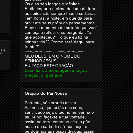
Os dias são longos e infinitos.
E não importa o clima do lado de fora,
as noites são sempre frias e solitárias.
Tem horas, à noite, em que dá para
ouvir até seus próprios pensamentos.
É nesse momento de solidão que você
começa a refletir e se perguntar: "o
que aconteceu?", "o que eu fiz na
minha vida?", "como será daqui para
frente?".
ga
~~~...~~~...~~~...~~~...~~~...~~~...
MEU DEUS, EM O NOME DO
SENHOR JESUS
EU FAÇO ESTA ORAÇÃO....
Leia mais a mensagem e faça a
oração, clique aqui.
Oração do Pai Nosso
Portanto, vós orareis assim:
Pai nosso, que estás nos céus,
santificado seja o teu nome; venha o
teu reino; faça-se a tua vontade,
assim na terra como no céu; o pão
nosso de cada dia dá-nos hoje; e
perdoa-nos as nossas dívidas, assim