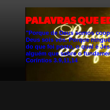
PALAVRAS QUE E
"Porque de Deus somos cooper
Deus sois vós. Porque ningu
do que foi posto, o qual é Je
alguém que sobre o fundament
Coríntios 3.9,11,14