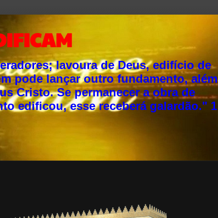
DIFICAM
adores; lavoura de Deus, edifício de
ém pode lançar outro fundamento, além
sus Cristo. Se permanecer a obra de
o edificou, esse receberá galardão." 1