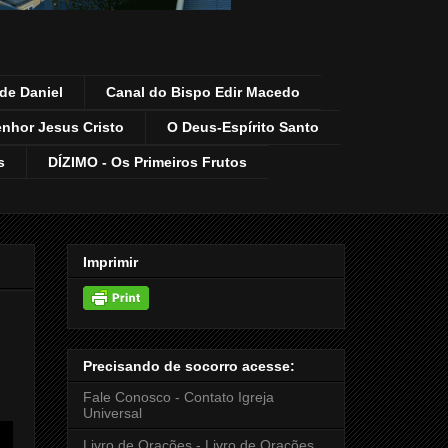
de Daniel
Canal do Bispo Edir Macedo
enhor Jesus Cristo
O Deus-Espírito Santo
s
DÍZIMO - Os Primeiros Frutos
Imprimir
Precisando de socorro acesse:
Fale Conosco - Contato Igreja
Universal
Livro de Orações - Livro de Orações