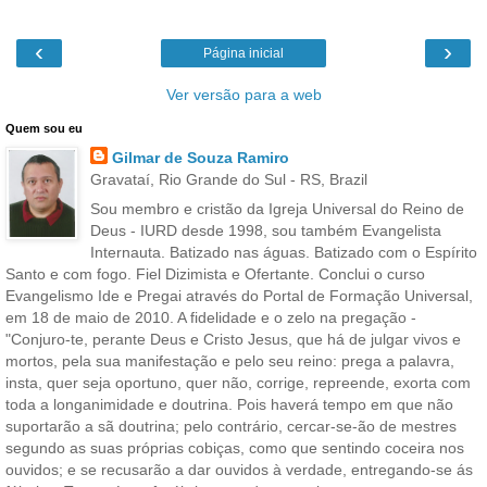
‹
›
Página inicial
Ver versão para a web
Quem sou eu
Gilmar de Souza Ramiro
Gravataí, Rio Grande do Sul - RS, Brazil
Sou membro e cristão da Igreja Universal do Reino de
Deus - IURD desde 1998, sou também Evangelista
Internauta. Batizado nas águas. Batizado com o Espírito
Santo e com fogo. Fiel Dizimista e Ofertante. Conclui o curso
Evangelismo Ide e Pregai através do Portal de Formação Universal,
em 18 de maio de 2010. A fidelidade e o zelo na pregação -
"Conjuro-te, perante Deus e Cristo Jesus, que há de julgar vivos e
mortos, pela sua manifestação e pelo seu reino: prega a palavra,
insta, quer seja oportuno, quer não, corrige, repreende, exorta com
toda a longanimidade e doutrina. Pois haverá tempo em que não
suportarão a sã doutrina; pelo contrário, cercar-se-ão de mestres
segundo as suas próprias cobiças, como que sentindo coceira nos
ouvidos; e se recusarão a dar ouvidos à verdade, entregando-se ás