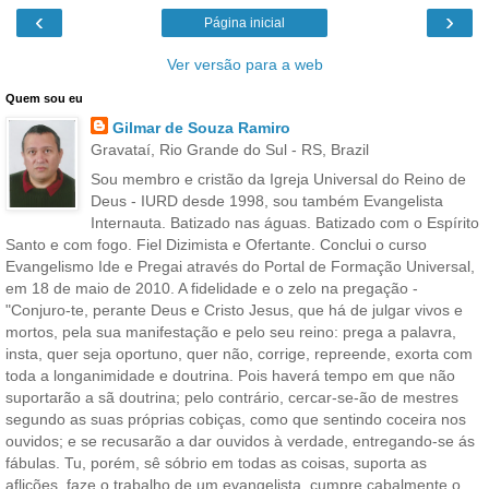
‹
›
Página inicial
Ver versão para a web
Quem sou eu
Gilmar de Souza Ramiro
Gravataí, Rio Grande do Sul - RS, Brazil
Sou membro e cristão da Igreja Universal do Reino de
Deus - IURD desde 1998, sou também Evangelista
Internauta. Batizado nas águas. Batizado com o Espírito
Santo e com fogo. Fiel Dizimista e Ofertante. Conclui o curso
Evangelismo Ide e Pregai através do Portal de Formação Universal,
em 18 de maio de 2010. A fidelidade e o zelo na pregação -
"Conjuro-te, perante Deus e Cristo Jesus, que há de julgar vivos e
mortos, pela sua manifestação e pelo seu reino: prega a palavra,
insta, quer seja oportuno, quer não, corrige, repreende, exorta com
toda a longanimidade e doutrina. Pois haverá tempo em que não
suportarão a sã doutrina; pelo contrário, cercar-se-ão de mestres
segundo as suas próprias cobiças, como que sentindo coceira nos
ouvidos; e se recusarão a dar ouvidos à verdade, entregando-se ás
fábulas. Tu, porém, sê sóbrio em todas as coisas, suporta as
aflições, faze o trabalho de um evangelista, cumpre cabalmente o