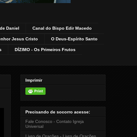
de Daniel
Canal do Bispo Edir Macedo
enhor Jesus Cristo
O Deus-Espírito Santo
s
DÍZIMO - Os Primeiros Frutos
Imprimir
Precisando de socorro acesse:
Fale Conosco - Contato Igreja
Universal
Livro de Orações - Livro de Orações