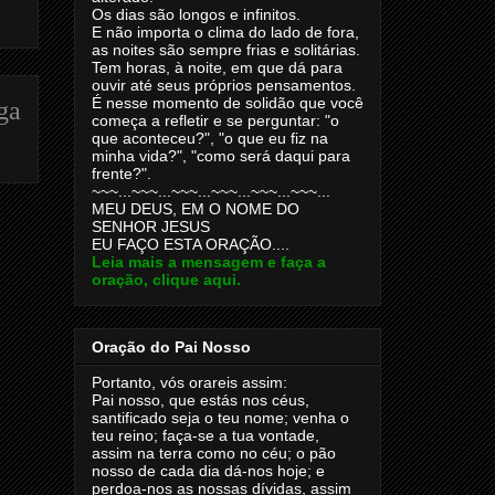
Os dias são longos e infinitos.
E não importa o clima do lado de fora,
as noites são sempre frias e solitárias.
Tem horas, à noite, em que dá para
ouvir até seus próprios pensamentos.
É nesse momento de solidão que você
ga
começa a refletir e se perguntar: "o
que aconteceu?", "o que eu fiz na
minha vida?", "como será daqui para
frente?".
~~~...~~~...~~~...~~~...~~~...~~~...
MEU DEUS, EM O NOME DO
SENHOR JESUS
EU FAÇO ESTA ORAÇÃO....
Leia mais a mensagem e faça a
oração, clique aqui.
Oração do Pai Nosso
Portanto, vós orareis assim:
Pai nosso, que estás nos céus,
santificado seja o teu nome; venha o
teu reino; faça-se a tua vontade,
assim na terra como no céu; o pão
nosso de cada dia dá-nos hoje; e
perdoa-nos as nossas dívidas, assim