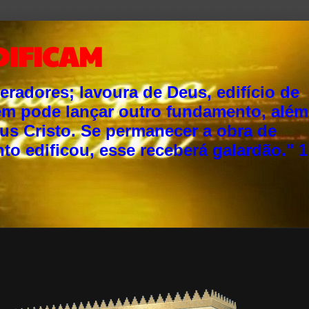
DIFICAM
adores; lavoura de Deus, edifício de
ém pode lançar outro fundamento, além
sus Cristo. Se permanecer a obra de
o edificou, esse receberá galardão." 1