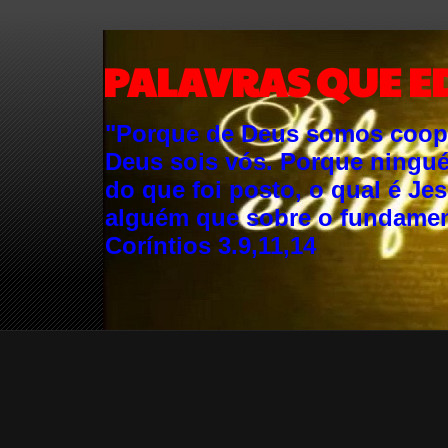
PALAVRAS QUE E
"Porque de Deus somos cooper
Deus sois vós. Porque ningu
do que foi posto, o qual é Je
alguém que sobre o fundament
Coríntios 3.9,11,14