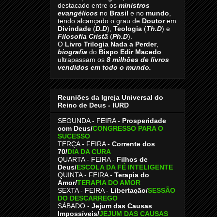
destacado entre os
ministros
evangélicos
no
Brasil
e no
mundo
,
tendo alcançado o grau de
Doutor
em
Divindade
(
D.D
),
Teologia
(
Th.D
) e
Filosofia Cristã
(
Ph.D
).
O
Livro
Trilogia Nada a Perder
,
biografia
do
Bispo Edir Macedo
ultrapassam os
8
milhões de livros
vendidos em todo o mundo.
Reuniões da Igreja Universal do
Reino de Deus - IURD
SEGUNDA - FEIRA -
Prosperidade
com Deus/
CONGRESSO PARA O
SUCESSO
TERÇA - FEIRA -
Corrente dos
70
/
DIA DA CURA
QUARTA - FEIRA -
Filhos de
Deus
/
ESCOLA DA FÉ INTELIGENTE
QUINTA - FEIRA -
Terapia do
Amor
/
TERAPIA DO AMOR
SEXTA - FEIRA -
Libertação
/
SESSÃO
DO DESCARREGO
SÁBADO -
Jejum das Causas
Impossíveis
/
JEJUM DAS CAUSAS