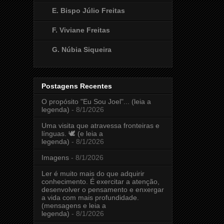
E. Bispo Júlio Freitas
F. Viviane Freitas
G. Núbia Siqueira
Postagens Recentes
O propósito "Eu Sou Joel"... (leia a
legenda)
- 8/1/2026
Uma visita que atravessa fronteiras e
línguas. 🕊️ (e leia a
legenda)
- 8/1/2026
Imagens
- 8/1/2026
Ler é muito mais do que adquirir
conhecimento. É exercitar a atenção,
desenvolver o pensamento e enxergar
a vida com mais profundidade.
(mensagens e leia a
legenda)
- 8/1/2026