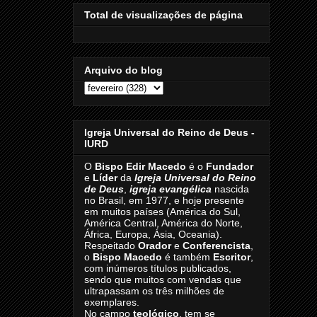
Total de visualizações de página
Arquivo do blog
Igreja Universal do Reino de Deus -
IURD
O
Bispo Edir Macedo
é o
Fundador
e
Líder
da
Igreja Universal do Reino
de Deus
,
igreja evangélica
nascida
no Brasil, em 1977, e hoje presente
em muitos países (América do Sul,
América Central, América do Norte,
África, Europa, Ásia, Oceania).
Respeitado
Orador
e
Conferencista
,
o
Bispo Macedo
é também
Escritor
,
com inúmeros títulos publicados,
sendo que muitos com vendas que
ultrapassam os três milhões de
exemplares.
No campo
teológico
, tem se