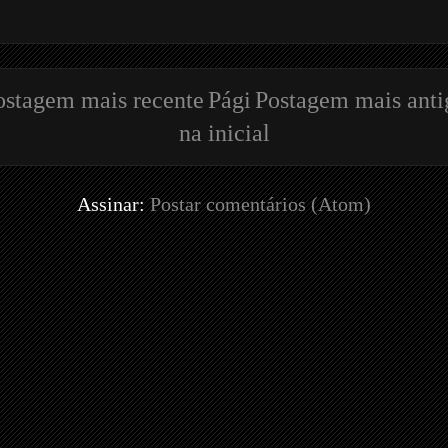
ostagem mais recente
Pági
Postagem mais anti
na inicial
Assinar:
Postar comentários (Atom)