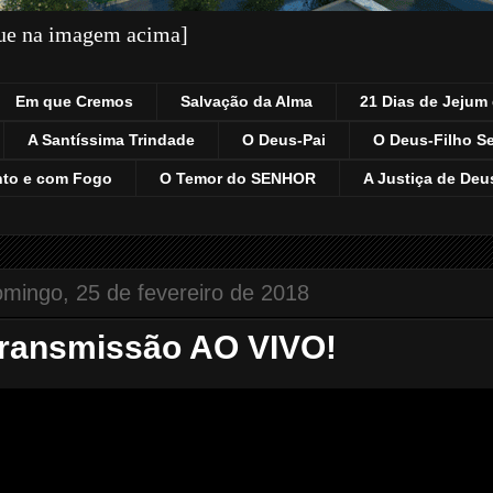
que na imagem acima]
Em que Cremos
Salvação da Alma
21 Dias de Jejum 
A Santíssima Trindade
O Deus-Pai
O Deus-Filho S
nto e com Fogo
O Temor do SENHOR
A Justiça de Deu
mingo, 25 de fevereiro de 2018
ransmissão AO VIVO!