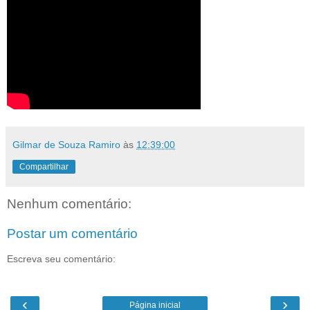
Gilmar de Souza Ramiro
às
12:39:00
Compartilhar
Nenhum comentário:
Postar um comentário
Escreva seu comentário:
‹
›
Página inicial