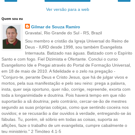
Ver versão para a web
Quem sou eu
Gilmar de Souza Ramiro
Gravataí, Rio Grande do Sul - RS, Brazil
Sou membro e cristão da Igreja Universal do Reino de
Deus - IURD desde 1998, sou também Evangelista
Internauta. Batizado nas águas. Batizado com o Espírito
Santo e com fogo. Fiel Dizimista e Ofertante. Conclui o curso
Evangelismo Ide e Pregai através do Portal de Formação Universal,
em 18 de maio de 2010. A fidelidade e o zelo na pregação -
"Conjuro-te, perante Deus e Cristo Jesus, que há de julgar vivos e
mortos, pela sua manifestação e pelo seu reino: prega a palavra,
insta, quer seja oportuno, quer não, corrige, repreende, exorta com
toda a longanimidade e doutrina. Pois haverá tempo em que não
suportarão a sã doutrina; pelo contrário, cercar-se-ão de mestres
segundo as suas próprias cobiças, como que sentindo coceira nos
ouvidos; e se recusarão a dar ouvidos à verdade, entregando-se ás
fábulas. Tu, porém, sê sóbrio em todas as coisas, suporta as
aflições, faze o trabalho de um evangelista, cumpre cabalmente o
teu ministério." 2 Timóteo 4.1-5