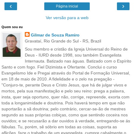
‹
›
Página inicial
Ver versão para a web
Quem sou eu
Gilmar de Souza Ramiro
Gravataí, Rio Grande do Sul - RS, Brazil
Sou membro e cristão da Igreja Universal do Reino de
Deus - IURD desde 1998, sou também Evangelista
Internauta. Batizado nas águas. Batizado com o Espírito
Santo e com fogo. Fiel Dizimista e Ofertante. Conclui o curso
Evangelismo Ide e Pregai através do Portal de Formação Universal,
em 18 de maio de 2010. A fidelidade e o zelo na pregação -
"Conjuro-te, perante Deus e Cristo Jesus, que há de julgar vivos e
mortos, pela sua manifestação e pelo seu reino: prega a palavra,
insta, quer seja oportuno, quer não, corrige, repreende, exorta com
toda a longanimidade e doutrina. Pois haverá tempo em que não
suportarão a sã doutrina; pelo contrário, cercar-se-ão de mestres
segundo as suas próprias cobiças, como que sentindo coceira nos
ouvidos; e se recusarão a dar ouvidos à verdade, entregando-se ás
fábulas. Tu, porém, sê sóbrio em todas as coisas, suporta as
aflições, faze o trabalho de um evangelista, cumpre cabalmente o