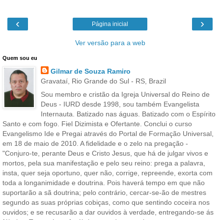
‹
›
Página inicial
Ver versão para a web
Quem sou eu
Gilmar de Souza Ramiro
Gravataí, Rio Grande do Sul - RS, Brazil
Sou membro e cristão da Igreja Universal do Reino de
Deus - IURD desde 1998, sou também Evangelista
Internauta. Batizado nas águas. Batizado com o Espírito
Santo e com fogo. Fiel Dizimista e Ofertante. Conclui o curso
Evangelismo Ide e Pregai através do Portal de Formação Universal,
em 18 de maio de 2010. A fidelidade e o zelo na pregação -
"Conjuro-te, perante Deus e Cristo Jesus, que há de julgar vivos e
mortos, pela sua manifestação e pelo seu reino: prega a palavra,
insta, quer seja oportuno, quer não, corrige, repreende, exorta com
toda a longanimidade e doutrina. Pois haverá tempo em que não
suportarão a sã doutrina; pelo contrário, cercar-se-ão de mestres
segundo as suas próprias cobiças, como que sentindo coceira nos
ouvidos; e se recusarão a dar ouvidos à verdade, entregando-se ás