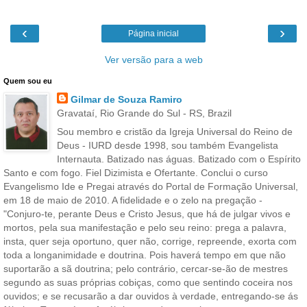
‹
›
Página inicial
Ver versão para a web
Quem sou eu
Gilmar de Souza Ramiro
Gravataí, Rio Grande do Sul - RS, Brazil
Sou membro e cristão da Igreja Universal do Reino de
Deus - IURD desde 1998, sou também Evangelista
Internauta. Batizado nas águas. Batizado com o Espírito
Santo e com fogo. Fiel Dizimista e Ofertante. Conclui o curso
Evangelismo Ide e Pregai através do Portal de Formação Universal,
em 18 de maio de 2010. A fidelidade e o zelo na pregação -
"Conjuro-te, perante Deus e Cristo Jesus, que há de julgar vivos e
mortos, pela sua manifestação e pelo seu reino: prega a palavra,
insta, quer seja oportuno, quer não, corrige, repreende, exorta com
toda a longanimidade e doutrina. Pois haverá tempo em que não
suportarão a sã doutrina; pelo contrário, cercar-se-ão de mestres
segundo as suas próprias cobiças, como que sentindo coceira nos
ouvidos; e se recusarão a dar ouvidos à verdade, entregando-se ás