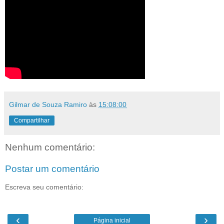
Gilmar de Souza Ramiro
às
15:08:00
Compartilhar
Nenhum comentário:
Postar um comentário
Escreva seu comentário:
‹
›
Página inicial