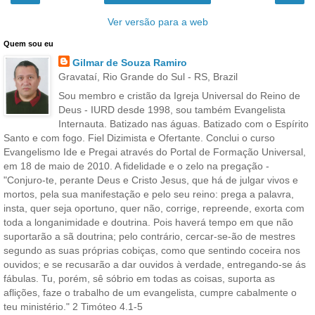
Ver versão para a web
Quem sou eu
Gilmar de Souza Ramiro
Gravataí, Rio Grande do Sul - RS, Brazil
Sou membro e cristão da Igreja Universal do Reino de
Deus - IURD desde 1998, sou também Evangelista
Internauta. Batizado nas águas. Batizado com o Espírito
Santo e com fogo. Fiel Dizimista e Ofertante. Conclui o curso
Evangelismo Ide e Pregai através do Portal de Formação Universal,
em 18 de maio de 2010. A fidelidade e o zelo na pregação -
"Conjuro-te, perante Deus e Cristo Jesus, que há de julgar vivos e
mortos, pela sua manifestação e pelo seu reino: prega a palavra,
insta, quer seja oportuno, quer não, corrige, repreende, exorta com
toda a longanimidade e doutrina. Pois haverá tempo em que não
suportarão a sã doutrina; pelo contrário, cercar-se-ão de mestres
segundo as suas próprias cobiças, como que sentindo coceira nos
ouvidos; e se recusarão a dar ouvidos à verdade, entregando-se ás
fábulas. Tu, porém, sê sóbrio em todas as coisas, suporta as
aflições, faze o trabalho de um evangelista, cumpre cabalmente o
teu ministério." 2 Timóteo 4.1-5