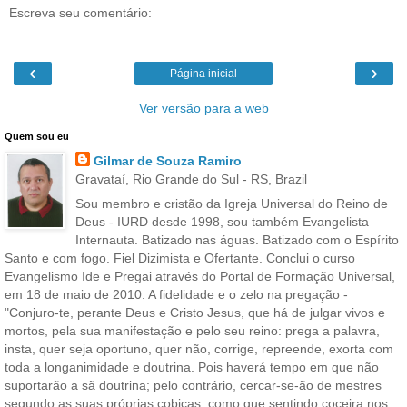
Escreva seu comentário:
‹
›
Página inicial
Ver versão para a web
Quem sou eu
Gilmar de Souza Ramiro
Gravataí, Rio Grande do Sul - RS, Brazil
Sou membro e cristão da Igreja Universal do Reino de
Deus - IURD desde 1998, sou também Evangelista
Internauta. Batizado nas águas. Batizado com o Espírito
Santo e com fogo. Fiel Dizimista e Ofertante. Conclui o curso
Evangelismo Ide e Pregai através do Portal de Formação Universal,
em 18 de maio de 2010. A fidelidade e o zelo na pregação -
"Conjuro-te, perante Deus e Cristo Jesus, que há de julgar vivos e
mortos, pela sua manifestação e pelo seu reino: prega a palavra,
insta, quer seja oportuno, quer não, corrige, repreende, exorta com
toda a longanimidade e doutrina. Pois haverá tempo em que não
suportarão a sã doutrina; pelo contrário, cercar-se-ão de mestres
segundo as suas próprias cobiças, como que sentindo coceira nos