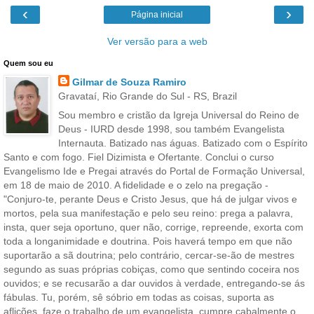
‹
›
Página inicial
Ver versão para a web
Quem sou eu
Gilmar de Souza Ramiro
Gravataí, Rio Grande do Sul - RS, Brazil
Sou membro e cristão da Igreja Universal do Reino de
Deus - IURD desde 1998, sou também Evangelista
Internauta. Batizado nas águas. Batizado com o Espírito
Santo e com fogo. Fiel Dizimista e Ofertante. Conclui o curso
Evangelismo Ide e Pregai através do Portal de Formação Universal,
em 18 de maio de 2010. A fidelidade e o zelo na pregação -
"Conjuro-te, perante Deus e Cristo Jesus, que há de julgar vivos e
mortos, pela sua manifestação e pelo seu reino: prega a palavra,
insta, quer seja oportuno, quer não, corrige, repreende, exorta com
toda a longanimidade e doutrina. Pois haverá tempo em que não
suportarão a sã doutrina; pelo contrário, cercar-se-ão de mestres
segundo as suas próprias cobiças, como que sentindo coceira nos
ouvidos; e se recusarão a dar ouvidos à verdade, entregando-se ás
fábulas. Tu, porém, sê sóbrio em todas as coisas, suporta as
aflições, faze o trabalho de um evangelista, cumpre cabalmente o