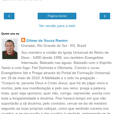
‹
›
Página inicial
Ver versão para a web
Quem sou eu
Gilmar de Souza Ramiro
Gravataí, Rio Grande do Sul - RS, Brazil
Sou membro e cristão da Igreja Universal do Reino de
Deus - IURD desde 1998, sou também Evangelista
Internauta. Batizado nas águas. Batizado com o Espírito
Santo e com fogo. Fiel Dizimista e Ofertante. Conclui o curso
Evangelismo Ide e Pregai através do Portal de Formação Universal,
em 18 de maio de 2010. A fidelidade e o zelo na pregação -
"Conjuro-te, perante Deus e Cristo Jesus, que há de julgar vivos e
mortos, pela sua manifestação e pelo seu reino: prega a palavra,
insta, quer seja oportuno, quer não, corrige, repreende, exorta com
toda a longanimidade e doutrina. Pois haverá tempo em que não
suportarão a sã doutrina; pelo contrário, cercar-se-ão de mestres
segundo as suas próprias cobiças, como que sentindo coceira nos
ouvidos; e se recusarão a dar ouvidos à verdade, entregando-se ás