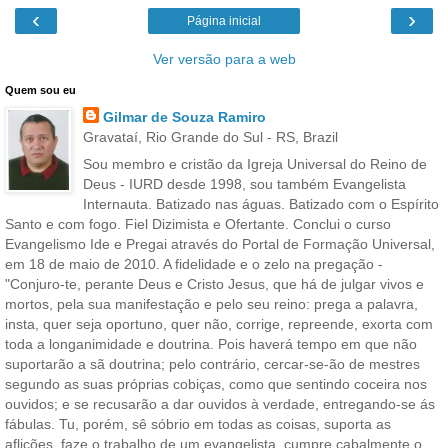
‹
›
Página inicial
Ver versão para a web
Quem sou eu
Gilmar de Souza Ramiro
Gravataí, Rio Grande do Sul - RS, Brazil
Sou membro e cristão da Igreja Universal do Reino de
Deus - IURD desde 1998, sou também Evangelista
Internauta. Batizado nas águas. Batizado com o Espírito
Santo e com fogo. Fiel Dizimista e Ofertante. Conclui o curso
Evangelismo Ide e Pregai através do Portal de Formação Universal,
em 18 de maio de 2010. A fidelidade e o zelo na pregação -
"Conjuro-te, perante Deus e Cristo Jesus, que há de julgar vivos e
mortos, pela sua manifestação e pelo seu reino: prega a palavra,
insta, quer seja oportuno, quer não, corrige, repreende, exorta com
toda a longanimidade e doutrina. Pois haverá tempo em que não
suportarão a sã doutrina; pelo contrário, cercar-se-ão de mestres
segundo as suas próprias cobiças, como que sentindo coceira nos
ouvidos; e se recusarão a dar ouvidos à verdade, entregando-se ás
fábulas. Tu, porém, sê sóbrio em todas as coisas, suporta as
aflições, faze o trabalho de um evangelista, cumpre cabalmente o