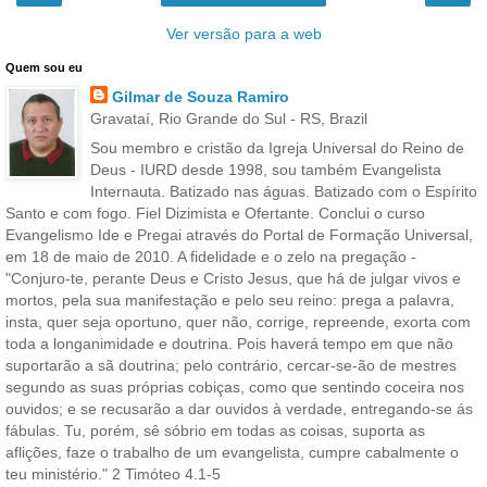
Ver versão para a web
Quem sou eu
Gilmar de Souza Ramiro
Gravataí, Rio Grande do Sul - RS, Brazil
Sou membro e cristão da Igreja Universal do Reino de
Deus - IURD desde 1998, sou também Evangelista
Internauta. Batizado nas águas. Batizado com o Espírito
Santo e com fogo. Fiel Dizimista e Ofertante. Conclui o curso
Evangelismo Ide e Pregai através do Portal de Formação Universal,
em 18 de maio de 2010. A fidelidade e o zelo na pregação -
"Conjuro-te, perante Deus e Cristo Jesus, que há de julgar vivos e
mortos, pela sua manifestação e pelo seu reino: prega a palavra,
insta, quer seja oportuno, quer não, corrige, repreende, exorta com
toda a longanimidade e doutrina. Pois haverá tempo em que não
suportarão a sã doutrina; pelo contrário, cercar-se-ão de mestres
segundo as suas próprias cobiças, como que sentindo coceira nos
ouvidos; e se recusarão a dar ouvidos à verdade, entregando-se ás
fábulas. Tu, porém, sê sóbrio em todas as coisas, suporta as
aflições, faze o trabalho de um evangelista, cumpre cabalmente o
teu ministério." 2 Timóteo 4.1-5