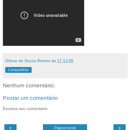
Gilmar de Souza Ramiro
às
17:13:00
Compartilhar
Nenhum comentário:
Postar um comentário
Escreva seu comentário:
‹
›
Página inicial