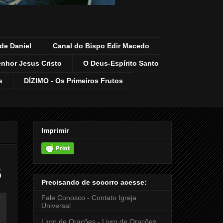
de Daniel
Canal do Bispo Edir Macedo
enhor Jesus Cristo
O Deus-Espírito Santo
s
DÍZIMO - Os Primeiros Frutos
Imprimir
5
Precisando de socorro acesse:
Fale Conosco - Contato Igreja
Universal
Livro de Orações - Livro de Orações