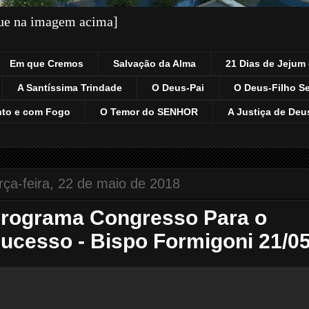
que na imagem acima]
Em que Cremos
Salvação da Alma
21 Dias de Jejum 
A Santíssima Trindade
O Deus-Pai
O Deus-Filho S
nto e com Fogo
O Temor do SENHOR
A Justiça de Deu
rça-feira, 22 de maio de 2018
rograma Congresso Para o
ucesso - Bispo Formigoni 21/0