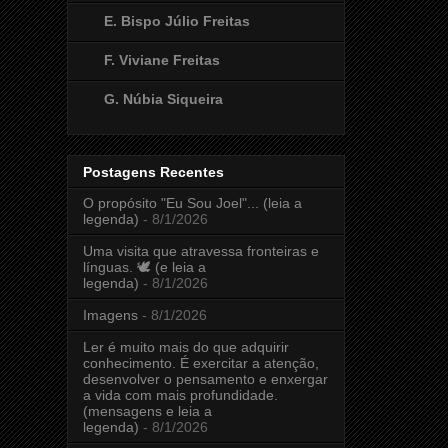
E. Bispo Júlio Freitas
F. Viviane Freitas
G. Núbia Siqueira
Postagens Recentes
O propósito "Eu Sou Joel"... (leia a
legenda)
- 8/1/2026
Uma visita que atravessa fronteiras e
línguas. 🕊️ (e leia a
legenda)
- 8/1/2026
Imagens
- 8/1/2026
Ler é muito mais do que adquirir
conhecimento. É exercitar a atenção,
desenvolver o pensamento e enxergar
a vida com mais profundidade.
(mensagens e leia a
legenda)
- 8/1/2026