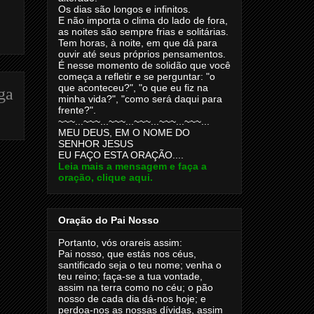
Os dias são longos e infinitos.
E não importa o clima do lado de fora,
as noites são sempre frias e solitárias.
Tem horas, à noite, em que dá para
ouvir até seus próprios pensamentos.
É nesse momento de solidão que você
começa a refletir e se perguntar: "o
que aconteceu?", "o que eu fiz na
ga
minha vida?", "como será daqui para
frente?".
~~~...~~~...~~~...~~~...~~~...~~~...
MEU DEUS, EM O NOME DO
SENHOR JESUS
EU FAÇO ESTA ORAÇÃO....
Leia mais a mensagem e faça a
oração, clique aqui.
Oração do Pai Nosso
Portanto, vós orareis assim:
Pai nosso, que estás nos céus,
santificado seja o teu nome; venha o
teu reino; faça-se a tua vontade,
assim na terra como no céu; o pão
nosso de cada dia dá-nos hoje; e
perdoa-nos as nossas dívidas, assim