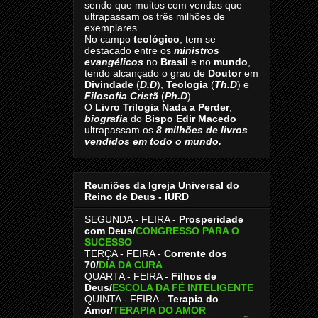
sendo que muitos com vendas que
ultrapassam os três milhões de
exemplares.
No campo
teológico
, tem se
destacado entre os
ministros
evangélicos
no
Brasil
e no
mundo
,
tendo alcançado o grau de
Doutor
em
Divindade
(
D.D
),
Teologia
(
Th.D
) e
Filosofia Cristã
(
Ph.D
).
O
Livro
Trilogia Nada a Perder
,
biografia
do
Bispo Edir Macedo
ultrapassam os
8
milhões de livros
vendidos em todo o mundo.
Reuniões da Igreja Universal do
Reino de Deus - IURD
SEGUNDA - FEIRA -
Prosperidade
com Deus/
CONGRESSO PARA O
SUCESSO
TERÇA - FEIRA -
Corrente dos
70
/
DIA DA CURA
QUARTA - FEIRA -
Filhos de
Deus
/
ESCOLA DA FÉ INTELIGENTE
QUINTA - FEIRA -
Terapia do
Amor
/
TERAPIA DO AMOR