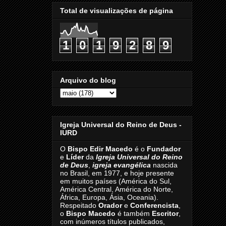
Total de visualizações de página
1
0
1
9
2
8
9
Arquivo do blog
Igreja Universal do Reino de Deus -
IURD
O
Bispo Edir Macedo
é o
Fundador
e
Líder
da
Igreja Universal do Reino
de Deus
,
igreja evangélica
nascida
no Brasil, em 1977, e hoje presente
em muitos países (América do Sul,
América Central, América do Norte,
África, Europa, Ásia, Oceania).
Respeitado
Orador
e
Conferencista
,
o
Bispo Macedo
é também
Escritor
,
com inúmeros títulos publicados,