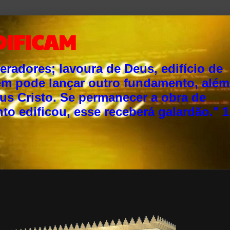
DIFICAM
adores; lavoura de Deus, edifício de
ém pode lançar outro fundamento, além
sus Cristo. Se permanecer a obra de
o edificou, esse receberá galardão." 1