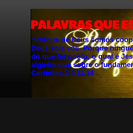
PALAVRAS QUE E
"Porque de Deus somos cooper
Deus sois vós. Porque ningu
do que foi posto, o qual é Je
alguém que sobre o fundament
Coríntios 3.9,11,14