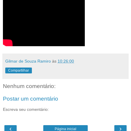
Gilmar de Souza Ramiro
às
10:26:00
Compartilhar
Nenhum comentário:
Postar um comentário
Escreva seu comentário:
‹
›
Página inicial