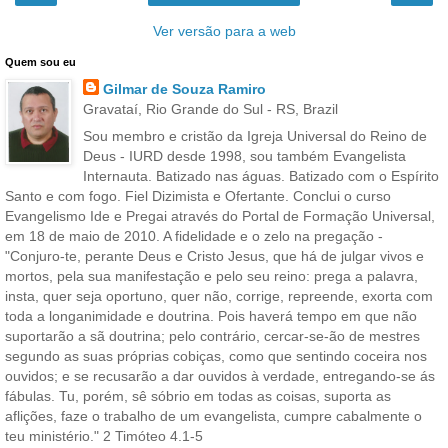
Ver versão para a web
Quem sou eu
Gilmar de Souza Ramiro
Gravataí, Rio Grande do Sul - RS, Brazil
Sou membro e cristão da Igreja Universal do Reino de
Deus - IURD desde 1998, sou também Evangelista
Internauta. Batizado nas águas. Batizado com o Espírito
Santo e com fogo. Fiel Dizimista e Ofertante. Conclui o curso
Evangelismo Ide e Pregai através do Portal de Formação Universal,
em 18 de maio de 2010. A fidelidade e o zelo na pregação -
"Conjuro-te, perante Deus e Cristo Jesus, que há de julgar vivos e
mortos, pela sua manifestação e pelo seu reino: prega a palavra,
insta, quer seja oportuno, quer não, corrige, repreende, exorta com
toda a longanimidade e doutrina. Pois haverá tempo em que não
suportarão a sã doutrina; pelo contrário, cercar-se-ão de mestres
segundo as suas próprias cobiças, como que sentindo coceira nos
ouvidos; e se recusarão a dar ouvidos à verdade, entregando-se ás
fábulas. Tu, porém, sê sóbrio em todas as coisas, suporta as
aflições, faze o trabalho de um evangelista, cumpre cabalmente o
teu ministério." 2 Timóteo 4.1-5